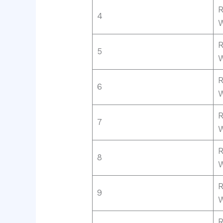
R
4
W
R
5
W
R
6
W
R
7
W
R
8
W
R
9
W
R