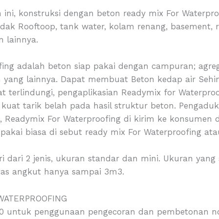
i, konstruksi dengan beton ready mix For Waterproo
 dak Rooftoop, tank water, kolam renang, basement, r
n lainnya.
ing adalah beton siap pakai dengan campuran; agrega
dan yang lainnya. Dapat membuat Beton kedap air Seh
 terlindungi, pengaplikasian Readymix for Waterpro
a kuat tarik belah pada hasil struktur beton. Penga
, Readymix For Waterproofing di kirim ke konsumen d
 pakai biasa di sebut ready mix For Waterproofing ata
iri dari 2 jenis, ukuran standar dan mini. Ukuran yan
tas angkut hanya sampai 3m3.
 WATERPROOFING
50 untuk penggunaan pengecoran dan pembetonan non