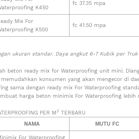
fc 37.35 mpa
aterproofing K450
eady Mix For
fc 41.50 mpa
aterproofing K500
ngan ukuran standar. Daya angkut 6-7 Kubik per Truk
lah beton ready mix for Waterproofing unit mini. Di
 memudahkan konsumen yang akan mengecor di daera
fing sama dengan ready mix For Waterproofing standa
embuat harga beton minimix For Waterproofing lebih
3
ATERPROOFING PER M
TERBARU
NAMA
MUTU FC
inimix For Waterproofing