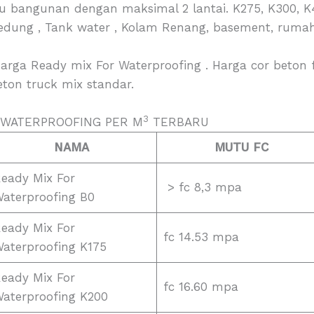
u bangunan dengan maksimal 2 lantai. K275, K300, 
ung , Tank water , Kolam Renang, basement, rumah b
arga Ready mix For Waterproofing . Harga cor beton 
ton truck mix standar.
3
 WATERPROOFING PER M
TERBARU
NAMA
MUTU FC
eady Mix For
> fc 8,3 mpa
aterproofing B0
eady Mix For
fc 14.53 mpa
aterproofing K175
eady Mix For
fc 16.60 mpa
aterproofing K200