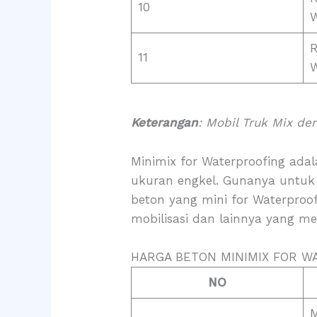
10
W
R
11
W
Keterangan
: Mobil Truk Mix de
Minimix for Waterproofing ada
ukuran engkel. Gunanya untuk
beton yang mini for Waterproo
mobilisasi dan lainnya yang m
HARGA BETON MINIMIX FOR W
NO
M