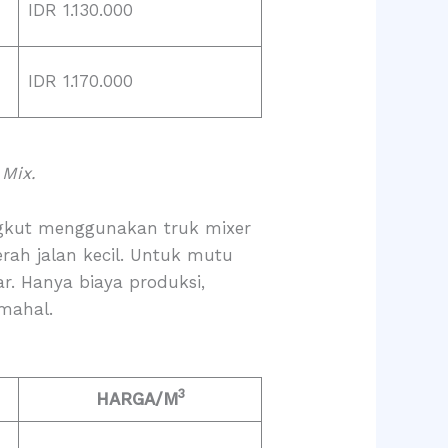
IDR 1.130.000
IDR 1.170.000
 Mix.
angkut menggunakan truk mixer
h jalan kecil. Untuk mutu
r. Hanya biaya produksi,
 mahal.
3
HARGA/M