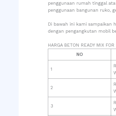
penggunaan rumah tinggal ata
penggunaan bangunan ruko, ged
Di bawah ini kami sampaikan h
dengan pengangkutan mobil be
HARGA BETON READY MIX FOR
NO
R
1
W
R
2
W
R
3
W