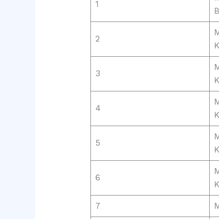
1
M
2
K
M
3
K
M
4
K
M
5
K
M
6
K
7
M