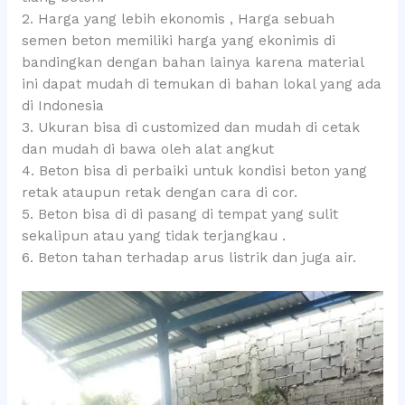
2. Harga yang lebih ekonomis , Harga sebuah
semen beton memiliki harga yang ekonimis di
bandingkan dengan bahan lainya karena material
ini dapat mudah di temukan di bahan lokal yang ada
di Indonesia
3. Ukuran bisa di customized dan mudah di cetak
dan mudah di bawa oleh alat angkut
4. Beton bisa di perbaiki untuk kondisi beton yang
retak ataupun retak dengan cara di cor.
5. Beton bisa di di pasang di tempat yang sulit
sekalipun atau yang tidak terjangkau .
6. Beton tahan terhadap arus listrik dan juga air.