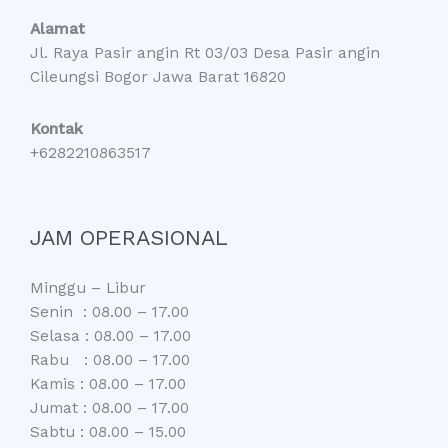
Alamat
Jl. Raya Pasir angin Rt 03/03 Desa Pasir angin
Cileungsi Bogor Jawa Barat 16820
Kontak
+6282210863517
JAM OPERASIONAL
Minggu – Libur
Senin : 08.00 – 17.00
Selasa : 08.00 – 17.00
Rabu : 08.00 – 17.00
Kamis : 08.00 – 17.00
Jumat : 08.00 – 17.00
Sabtu : 08.00 – 15.00