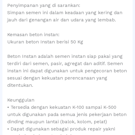
Penyimpanan yang di sarankan:
Simpan semen ini dalam keadaan yang kering dan
jauh dari genangan air dan udara yang lembab.
Kemasan beton instan:
Ukuran beton Instan berisi 50 Kg
Beton Instan adalah semen instan siap pakai yang
terdiri dari semen, pasir, agregat dan aditif. Semen
instan ini dapat digunakan untuk pengecoran beton
sesuai dengan kekuatan perencanaan yang
ditentukan.
Keunggulan
• Tersedia dengan kekuatan K-100 sampai K-500
untuk digunakan pada semua jenis pekerjaan beton
dinding maupun lantai (balok, kolom, pelat)
• Dapat digunakan sebagai produk repair yakni