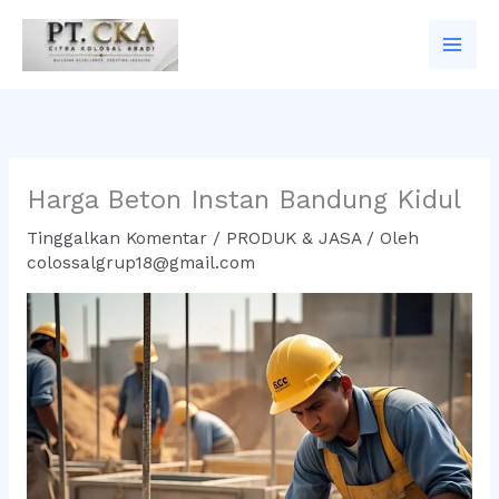
Lewati
ke
konten
Harga Beton Instan Bandung Kidul
Tinggalkan Komentar
/
PRODUK & JASA
/ Oleh
colossalgrup18@gmail.com