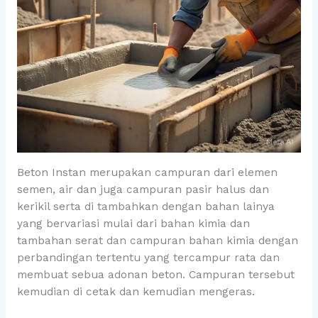
Beton Instan merupakan campuran dari elemen
semen, air dan juga campuran pasir halus dan
kerikil serta di tambahkan dengan bahan lainya
yang bervariasi mulai dari bahan kimia dan
tambahan serat dan campuran bahan kimia dengan
perbandingan tertentu yang tercampur rata dan
membuat sebua adonan beton. Campuran tersebut
kemudian di cetak dan kemudian mengeras.