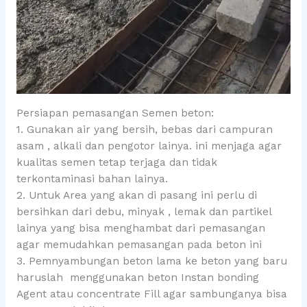
Persiapan pemasangan Semen beton:
1. Gunakan air yang bersih, bebas dari campuran
asam , alkali dan pengotor lainya. ini menjaga agar
kualitas semen tetap terjaga dan tidak
terkontaminasi bahan lainya.
2. Untuk Area yang akan di pasang ini perlu di
bersihkan dari debu, minyak , lemak dan partikel
lainya yang bisa menghambat dari pemasangan
agar memudahkan pemasangan pada beton ini
3. Pemnyambungan beton lama ke beton yang baru
haruslah menggunakan beton Instan bonding
Agent atau concentrate Fill agar sambunganya bisa