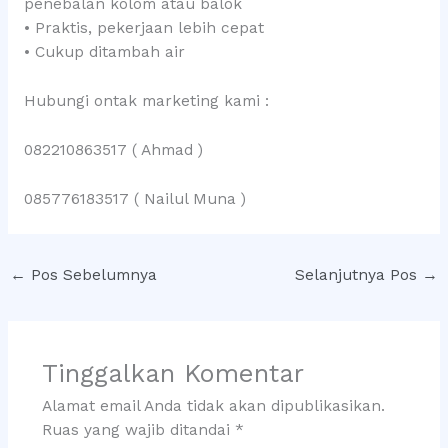
penebalan kolom atau balok
• Praktis, pekerjaan lebih cepat
• Cukup ditambah air
Hubungi ontak marketing kami :
082210863517 ( Ahmad )
085776183517 ( Nailul Muna )
←
Pos Sebelumnya
Selanjutnya Pos
→
Tinggalkan Komentar
Alamat email Anda tidak akan dipublikasikan.
Ruas yang wajib ditandai
*