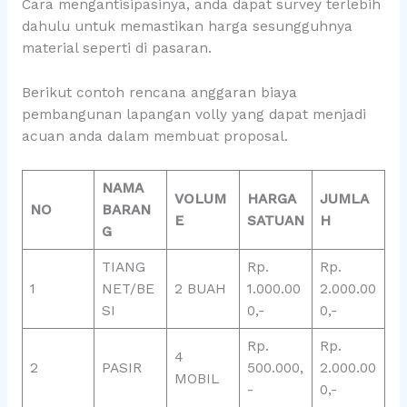
Cara mengantisipasinya, anda dapat survey terlebih
dahulu untuk memastikan harga sesungguhnya
material seperti di pasaran.
Berikut contoh rencana anggaran biaya
pembangunan lapangan volly yang dapat menjadi
acuan anda dalam membuat proposal.
NAMA
VOLUM
HARGA
JUMLA
NO
BARAN
E
SATUAN
H
G
TIANG
Rp.
Rp.
1
NET/BE
2 BUAH
1.000.00
2.000.00
SI
0,-
0,-
Rp.
Rp.
4
2
PASIR
500.000,
2.000.00
MOBIL
-
0,-