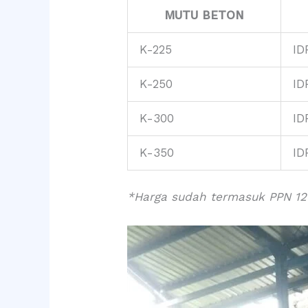
MUTU BETON
K-225
ID
K-250
ID
K-300
ID
K-350
ID
*Harga sudah termasuk PPN 12