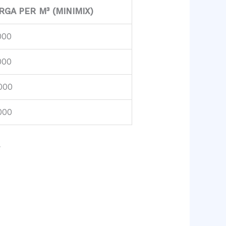
RGA PER M³ (MINIMIX)
000
000
000
000
.