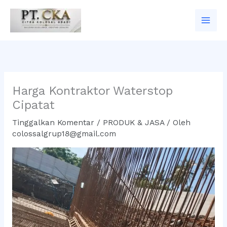
Lewati
ke
konten
Harga Kontraktor Waterstop
Cipatat
Tinggalkan Komentar
/
PRODUK & JASA
/ Oleh
colossalgrup18@gmail.com