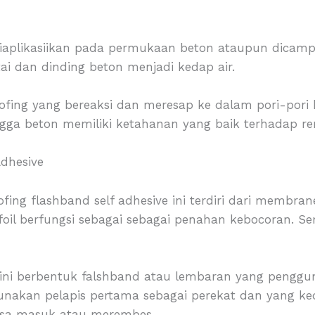
 diaplikasiikan pada permukaan beton ataupun dica
ai dan dinding beton menjadi kedap air.
ofing yang bereaksi dan meresap ke dalam pori-por
ngga beton memiliki ketahanan yang baik terhadap re
Adhesive
ing flashband self adhesive ini terdiri dari membran
oil berfungsi sebagai sebagai penahan kebocoran. Se
or ini berbentuk falshband atau lembaran yang peng
unakan pelapis pertama sebagai perekat dan yang k
bisa masuk atau merembes.