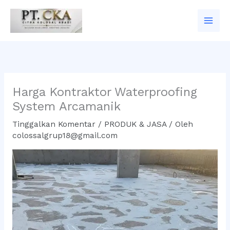
Lewati
ke
konten
Harga Kontraktor Waterproofing
System Arcamanik
Tinggalkan Komentar
/
PRODUK & JASA
/ Oleh
colossalgrup18@gmail.com