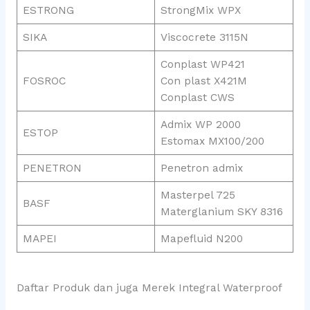
ESTRONG
StrongMix WPX
SIKA
Viscocrete 3115N
Conplast WP421
FOSROC
Con plast X421M
Conplast CWS
Admix WP 2000
ESTOP
Estomax MX100/200
PENETRON
Penetron admix
Masterpel 725
BASF
Materglanium SKY 8316
MAPEI
Mapefluid N200
Daftar Produk dan juga Merek Integral Waterproof