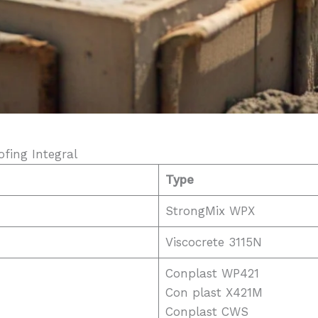
fing Integral
Type
StrongMix WPX
Viscocrete 3115N
Conplast WP421
Con plast X421M
Conplast CWS