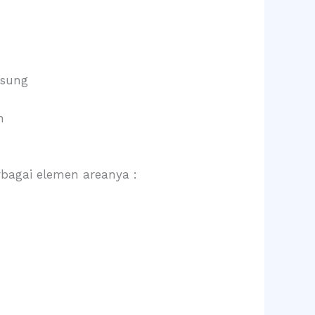
gsung
n
bagai elemen areanya :