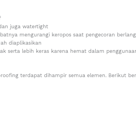
f
dan juga watertight
kibatnya mengurangi keropos saat pengecoran berlan
h diaplikasikan
tak serta lebih keras karena hemat dalam penggunaa
roofing terdapat dihampir semua elemen. Berikut ber