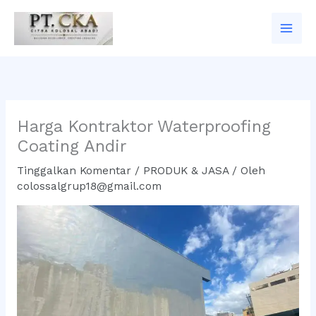
Lewati
ke
konten
Harga Kontraktor Waterproofing
Coating Andir
Tinggalkan Komentar
/
PRODUK & JASA
/ Oleh
colossalgrup18@gmail.com