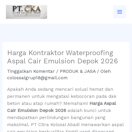
Lewati
ke
konten
Harga Kontraktor Waterproofing
Aspal Cair Emulsion Depok 2026
Tinggalkan Komentar
/
PRODUK & JASA
/ Oleh
colossalgrup18@gmail.com
Apakah Anda sedang mencari solusi hemat dan
permanen untuk mengatasi kebocoran pada dak
beton atau atap rumah? Memahami
Harga Aspal
Cair Emulsion Depok 2026
adalah kunci untuk
mendapatkan perlindungan bangunan yang
maksimal. PT Citra Kolosal Abadi menawarkan aspal
cair emulsion berkualitas tinggi yang dirancang