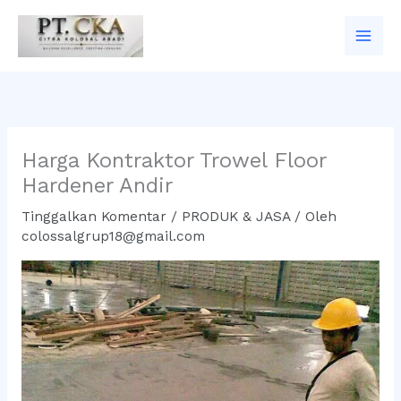
Lewati
ke
konten
Harga Kontraktor Trowel Floor
Hardener Andir
Tinggalkan Komentar
/
PRODUK & JASA
/ Oleh
colossalgrup18@gmail.com