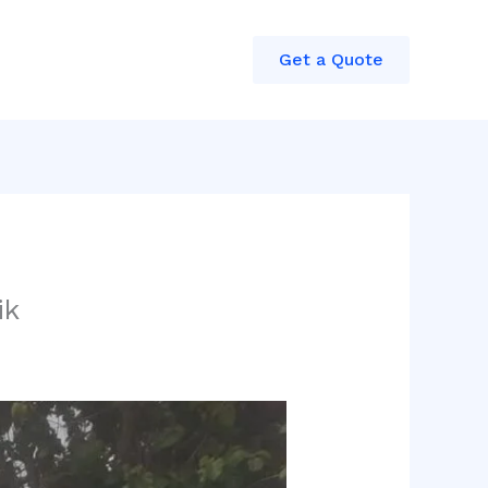
Get a Quote
ik