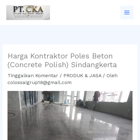
Lewati
ke
konten
Harga Kontraktor Poles Beton
(Concrete Polish) Sindangkerta
Tinggalkan Komentar
/
PRODUK & JASA
/ Oleh
colossalgrup18@gmail.com