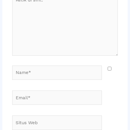
di
sini..
Name*
Email*
Situs
Web