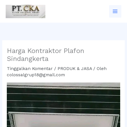
Lewati
ke
konten
Harga Kontraktor Plafon
Sindangkerta
Tinggalkan Komentar
/
PRODUK & JASA
/ Oleh
colossalgrup18@gmail.com