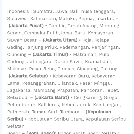
Indonesia : Sumatra, Jawa, Bali, nusa tenggara,
Sulawesi, Kalimantan, Maluku, Papua, jakarta : –
(Jakarta Pusat)
• Gambir, Tanah Abang, Menteng,
Senen, Cempaka Putih,Johar Baru, Kemayoran,
Sawah Besar –
(Jakarta Utara)
• Koja, Kelapa
Gading, Tanjung Priuk, Pademangan, Penjaringan,
Cilincing –
(Jakarta Timur)
• Matraman, Pulo
Gadung, Jatinegara, Duren Sawit, Kramat Jati,
Makasar, Pasar Rebo, Ciracas, Cipayung, Cakung –
(Jakarta Selatan)
• Kebayoran Baru, Kebayoran
Lama, Pesanggrahan, Cilandak, Pasar Minggu,
Jagakarsa, Mampang Prapatan, Pancoran, Tebet,
Setiabudi –
(Jakarta Barat)
• Cengkareng, Grogol
Petamburan, Kalideres, Kebon Jeruk, Kembangan,
Palmerah, Taman Sari, Tambora –
(Kepulauan
Seribu)
• Kepulauan Seribu Utara, Kepulauan Seribu
Selatan
Bogor –
(Kota Bogor):
Bogor Barat, Bogor Selatan,