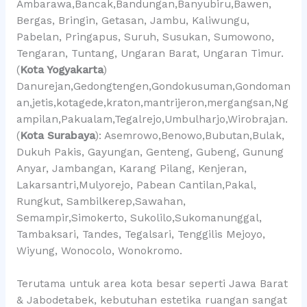
Ambarawa,Bancak,Bandungan,Banyubiru,Bawen,
Bergas, Bringin, Getasan, Jambu, Kaliwungu,
Pabelan, Pringapus, Suruh, Susukan, Sumowono,
Tengaran, Tuntang, Ungaran Barat, Ungaran Timur.
(
Kota Yogyakarta
)
Danurejan,Gedongtengen,Gondokusuman,Gondoman
an,jetis,kotagede,kraton,mantrijeron,mergangsan,Ng
ampilan,Pakualam,Tegalrejo,Umbulharjo,Wirobrajan.
(
Kota Surabaya
): Asemrowo,Benowo,Bubutan,Bulak,
Dukuh Pakis, Gayungan, Genteng, Gubeng, Gunung
Anyar, Jambangan, Karang Pilang, Kenjeran,
Lakarsantri,Mulyorejo, Pabean Cantilan,Pakal,
Rungkut, Sambilkerep,Sawahan,
Semampir,Simokerto, Sukolilo,Sukomanunggal,
Tambaksari, Tandes, Tegalsari, Tenggilis Mejoyo,
Wiyung, Wonocolo, Wonokromo.
Terutama untuk area kota besar seperti Jawa Barat
& Jabodetabek, kebutuhan estetika ruangan sangat