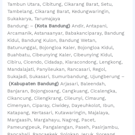
Tambun Utara, Cibitung, Cikarang Barat, Setu,
Tambelang, Cikarang Barat, Kedungwaringin,
Sukakarya, Tarumajaya
Bandung: –
(Kota Bandung)
Andir, Antapani,
Arcamanik, Astanaanyar, Babakanciparay, Bandung
Kidul, Bandung Kulon, Bandung Wetan,
Batununggal, Bojongloa Kaler, Bojongloa Kidul,
Buahbatu, Cibeunying Kaler, Cibeunying Kidul,
Cibiru, Cicendo, Cidadap, Kiaracondong, Lengkong,
Mandalajati, Panyileukan, Rancasari, Regol,
Sukajadi, Sukasari, Sumurbandung, Ujungberung –
(Kabupaten Bandung)
Arjasari, Baleendah,
Banjaran, Bojongsoang, Cangkuang, Cicalengka,
Cikancung, Cilengkrang, Cileunyi, Cimaung,
Cimenyan, Ciparay, Ciwidey, Dayeuhkolot, Ibun,
Katapang, Kertasari, Kutawaringin, Majalaya,
Margaasih, Margahayu, Nagreg, Pacet,
Pameungpeuk, Pangalengan, Paseh, Pasirjambu,
Rancabali, Rancaekek, Solokan Jeruk, Soreang.