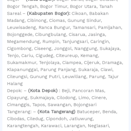
Bogor Tengah, Bogor Timur, Bogor Utara, Tanah
Sareal –
(Kabupaten Bogor):
Cikoan, Babakan
Madang, Cibinong, Ciomas, Gunung Sindur,
Leuwisadeng, Ranca Bungur, Tamansari, Pamijahan,
Bojonggede, Cibungbulang, Cisarua, Jasinga,
Megamendung, Rumpin, Tanjungsari, Caringin,
Cigombong, Ciseeng, Jonggol, Nanggung, Sukajaya,
Tenjo, Cariu, Cigudeg, Citeureup, Kemang,
Sukamakmur, Tenjolaya, Ciampea, Cijeruk, Dramaga,
Klapanunggal, Parung Panjang, Sukaraja, Ciawi,
Cileungsi, Gunung Putri, Leuwiliang, Parung, Tajur
Halang
Depok: –
(Kota Depok)
: Beji, Pancoran Mas,
Cipayung, Sukmajaya, Cilodong, Limo, Cinere,
Cimanggis, Tapos, Sawangan, Bojongsari
Tangerang: –
(Kota Tangerang)
Batuceper, Benda,
Cibodas, Ciledug, Cipondoh, Jatiuwung,
Karangtengah, Karawaci, Larangan, Neglasari,