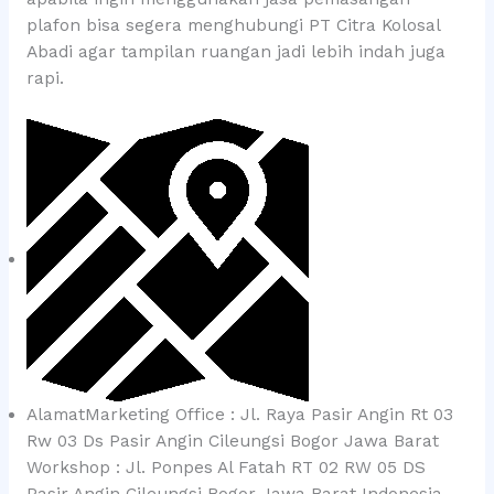
plafon bisa segera menghubungi PT Citra Kolosal
Abadi agar tampilan ruangan jadi lebih indah juga
rapi.
AlamatMarketing Office : Jl. Raya Pasir Angin Rt 03
Rw 03 Ds Pasir Angin Cileungsi Bogor Jawa Barat
Workshop : Jl. Ponpes Al Fatah RT 02 RW 05 DS
Pasir Angin Cileungsi Bogor Jawa Barat Indonesia