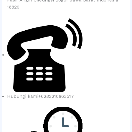
16820
Hubungi kami+6282210863517