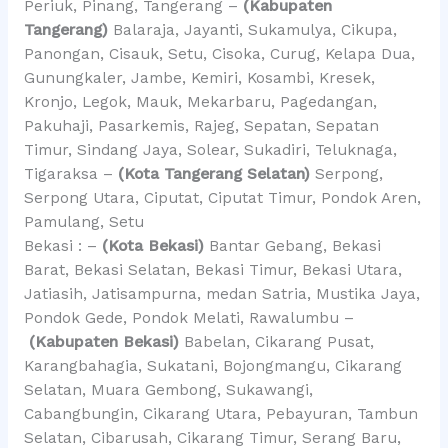
Periuk, Pinang, Tangerang –
(Kabupaten
Tangerang)
Balaraja, Jayanti, Sukamulya, Cikupa,
Panongan, Cisauk, Setu, Cisoka, Curug, Kelapa Dua,
Gunungkaler, Jambe, Kemiri, Kosambi, Kresek,
Kronjo, Legok, Mauk, Mekarbaru, Pagedangan,
Pakuhaji, Pasarkemis, Rajeg, Sepatan, Sepatan
Timur, Sindang Jaya, Solear, Sukadiri, Teluknaga,
Tigaraksa –
(Kota Tangerang Selatan)
Serpong,
Serpong Utara, Ciputat, Ciputat Timur, Pondok Aren,
Pamulang, Setu
Bekasi : –
(Kota Bekasi)
Bantar Gebang, Bekasi
Barat, Bekasi Selatan, Bekasi Timur, Bekasi Utara,
Jatiasih, Jatisampurna, medan Satria, Mustika Jaya,
Pondok Gede, Pondok Melati, Rawalumbu –
(Kabupaten Bekasi)
Babelan, Cikarang Pusat,
Karangbahagia, Sukatani, Bojongmangu, Cikarang
Selatan, Muara Gembong, Sukawangi,
Cabangbungin, Cikarang Utara, Pebayuran, Tambun
Selatan, Cibarusah, Cikarang Timur, Serang Baru,