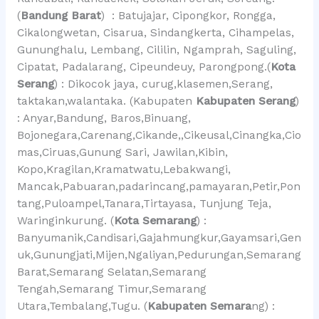
(
Bandung Barat
) : Batujajar, Cipongkor, Rongga,
Cikalongwetan, Cisarua, Sindangkerta, Cihampelas,
Gununghalu, Lembang, Cililin, Ngamprah, Saguling,
Cipatat, Padalarang, Cipeundeuy, Parongpong.(
Kota
Serang
) : Dikocok jaya, curug,klasemen,Serang,
taktakan,walantaka. (Kabupaten
Kabupaten Serang
)
: Anyar,Bandung, Baros,Binuang,
Bojonegara,Carenang,Cikande,,Cikeusal,Cinangka,Cio
mas,Ciruas,Gunung Sari, Jawilan,Kibin,
Kopo,Kragilan,Kramatwatu,Lebakwangi,
Mancak,Pabuaran,padarincang,pamayaran,Petir,Pon
tang,Puloampel,Tanara,Tirtayasa, Tunjung Teja,
Waringinkurung. (
Kota Semarang
) :
Banyumanik,Candisari,Gajahmungkur,Gayamsari,Gen
uk,Gunungjati,Mijen,Ngaliyan,Pedurungan,Semarang
Barat,Semarang Selatan,Semarang
Tengah,Semarang Timur,Semarang
Utara,Tembalang,Tugu. (
Kabupaten Semara
ng) :