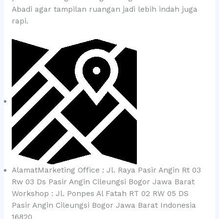
Abadi agar tampilan ruangan jadi lebih indah juga
rapi.
AlamatMarketing Office : Jl. Raya Pasir Angin Rt 03
Rw 03 Ds Pasir Angin Cileungsi Bogor Jawa Barat
Workshop : Jl. Ponpes Al Fatah RT 02 RW 05 DS
Pasir Angin Cileungsi Bogor Jawa Barat Indonesia
16820