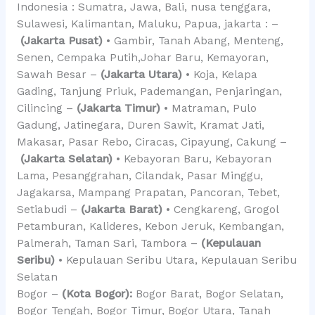
Indonesia : Sumatra, Jawa, Bali, nusa tenggara,
Sulawesi, Kalimantan, Maluku, Papua, jakarta : –
(Jakarta Pusat)
• Gambir, Tanah Abang, Menteng,
Senen, Cempaka Putih,Johar Baru, Kemayoran,
Sawah Besar –
(Jakarta Utara)
• Koja, Kelapa
Gading, Tanjung Priuk, Pademangan, Penjaringan,
Cilincing –
(Jakarta Timur)
• Matraman, Pulo
Gadung, Jatinegara, Duren Sawit, Kramat Jati,
Makasar, Pasar Rebo, Ciracas, Cipayung, Cakung –
(Jakarta Selatan)
• Kebayoran Baru, Kebayoran
Lama, Pesanggrahan, Cilandak, Pasar Minggu,
Jagakarsa, Mampang Prapatan, Pancoran, Tebet,
Setiabudi –
(Jakarta Barat)
• Cengkareng, Grogol
Petamburan, Kalideres, Kebon Jeruk, Kembangan,
Palmerah, Taman Sari, Tambora –
(Kepulauan
Seribu)
• Kepulauan Seribu Utara, Kepulauan Seribu
Selatan
Bogor –
(Kota Bogor):
Bogor Barat, Bogor Selatan,
Bogor Tengah, Bogor Timur, Bogor Utara, Tanah