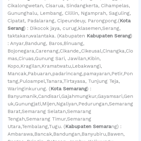
Cikalongwetan, Cisarua, Sindangkerta, Cihampelas,
Gununghalu, Lembang, Cililin, Ngamprah, Saguling,
Cipatat, Padalarang, Cipeundeuy, Parongpong.(
Kota
Serang
) : Dikocok jaya, curug,klasemen,Serang,
taktakan,walantaka. (Kabupaten
Kabupaten Serang
)
: Anyar,Bandung, Baros,Binuang,
Bojonegara,Carenang,Cikande,,Cikeusal,Cinangka,Cio
mas,Ciruas,Gunung Sari, Jawilan,Kibin,
Kopo,Kragilan,Kramatwatu,Lebakwangi,
Mancak,Pabuaran,padarincang,pamayaran,Petir,Pon
tang,Puloampel,Tanara,Tirtayasa, Tunjung Teja,
Waringinkurung. (
Kota Semarang
) :
Banyumanik,Candisari,Gajahmungkur,Gayamsari,Gen
uk,Gunungjati,Mijen,Ngaliyan,Pedurungan,Semarang
Barat,Semarang Selatan,Semarang
Tengah,Semarang Timur,Semarang
Utara,Tembalang,Tugu. (
Kabupaten Semara
ng) :
Ambarawa,Bancak,Bandungan,Banyubiru,Bawen,