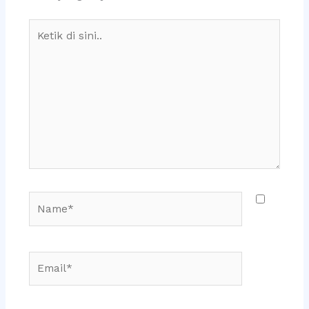
Ketik
di
sini..
Name*
Email*