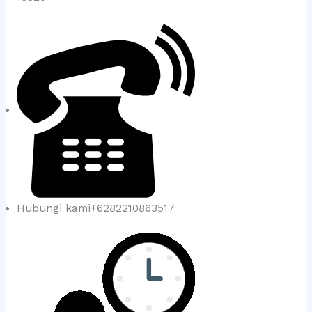
Hubungi kami+6282210863517