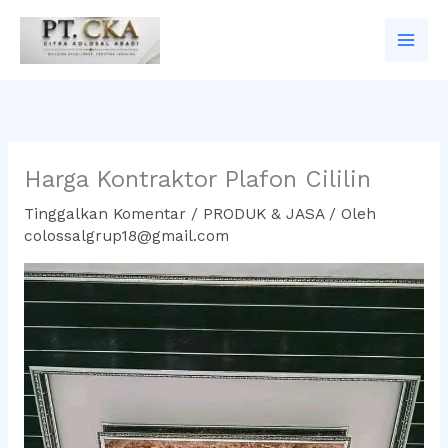
Lewati
ke
konten
Harga Kontraktor Plafon Cililin
Tinggalkan Komentar
/
PRODUK & JASA
/ Oleh
colossalgrup18@gmail.com