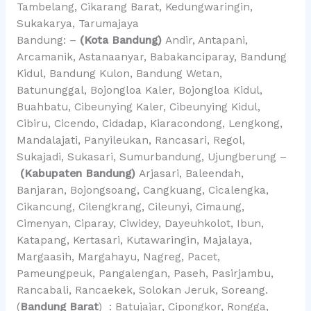
Tambelang, Cikarang Barat, Kedungwaringin,
Sukakarya, Tarumajaya
Bandung: –
(Kota Bandung)
Andir, Antapani,
Arcamanik, Astanaanyar, Babakanciparay, Bandung
Kidul, Bandung Kulon, Bandung Wetan,
Batununggal, Bojongloa Kaler, Bojongloa Kidul,
Buahbatu, Cibeunying Kaler, Cibeunying Kidul,
Cibiru, Cicendo, Cidadap, Kiaracondong, Lengkong,
Mandalajati, Panyileukan, Rancasari, Regol,
Sukajadi, Sukasari, Sumurbandung, Ujungberung –
(Kabupaten Bandung)
Arjasari, Baleendah,
Banjaran, Bojongsoang, Cangkuang, Cicalengka,
Cikancung, Cilengkrang, Cileunyi, Cimaung,
Cimenyan, Ciparay, Ciwidey, Dayeuhkolot, Ibun,
Katapang, Kertasari, Kutawaringin, Majalaya,
Margaasih, Margahayu, Nagreg, Pacet,
Pameungpeuk, Pangalengan, Paseh, Pasirjambu,
Rancabali, Rancaekek, Solokan Jeruk, Soreang.
(
Bandung Barat
) : Batujajar, Cipongkor, Rongga,