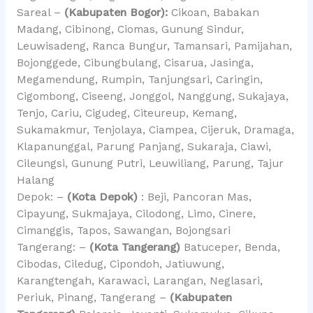
Sareal –
(Kabupaten Bogor):
Cikoan, Babakan
Madang, Cibinong, Ciomas, Gunung Sindur,
Leuwisadeng, Ranca Bungur, Tamansari, Pamijahan,
Bojonggede, Cibungbulang, Cisarua, Jasinga,
Megamendung, Rumpin, Tanjungsari, Caringin,
Cigombong, Ciseeng, Jonggol, Nanggung, Sukajaya,
Tenjo, Cariu, Cigudeg, Citeureup, Kemang,
Sukamakmur, Tenjolaya, Ciampea, Cijeruk, Dramaga,
Klapanunggal, Parung Panjang, Sukaraja, Ciawi,
Cileungsi, Gunung Putri, Leuwiliang, Parung, Tajur
Halang
Depok: –
(Kota Depok)
: Beji, Pancoran Mas,
Cipayung, Sukmajaya, Cilodong, Limo, Cinere,
Cimanggis, Tapos, Sawangan, Bojongsari
Tangerang: –
(Kota Tangerang)
Batuceper, Benda,
Cibodas, Ciledug, Cipondoh, Jatiuwung,
Karangtengah, Karawaci, Larangan, Neglasari,
Periuk, Pinang, Tangerang –
(Kabupaten