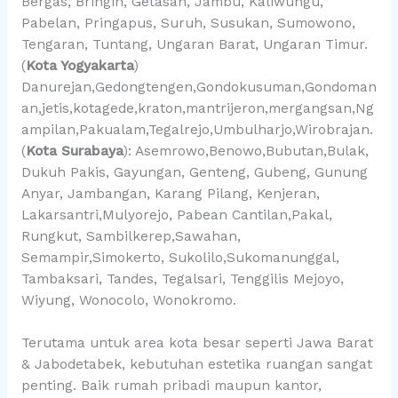
Bergas, Bringin, Getasan, Jambu, Kaliwungu,
Pabelan, Pringapus, Suruh, Susukan, Sumowono,
Tengaran, Tuntang, Ungaran Barat, Ungaran Timur.
(
Kota Yogyakarta
)
Danurejan,Gedongtengen,Gondokusuman,Gondoman
an,jetis,kotagede,kraton,mantrijeron,mergangsan,Ng
ampilan,Pakualam,Tegalrejo,Umbulharjo,Wirobrajan.
(
Kota Surabaya
): Asemrowo,Benowo,Bubutan,Bulak,
Dukuh Pakis, Gayungan, Genteng, Gubeng, Gunung
Anyar, Jambangan, Karang Pilang, Kenjeran,
Lakarsantri,Mulyorejo, Pabean Cantilan,Pakal,
Rungkut, Sambilkerep,Sawahan,
Semampir,Simokerto, Sukolilo,Sukomanunggal,
Tambaksari, Tandes, Tegalsari, Tenggilis Mejoyo,
Wiyung, Wonocolo, Wonokromo.
Terutama untuk area kota besar seperti Jawa Barat
& Jabodetabek, kebutuhan estetika ruangan sangat
penting. Baik rumah pribadi maupun kantor,