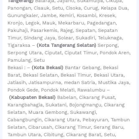
Tangerang)
Balaraja, Jayanti, Sukamulya, Cikupa,
Panongan, Cisauk, Setu, Cisoka, Curug, Kelapa Dua,
Gunungkaler, Jambe, Kemiri, Kosambi, Kresek,
Kronjo, Legok, Mauk, Mekarbaru, Pagedangan,
Pakuhaji, Pasarkemis, Rajeg, Sepatan, Sepatan
Timur, Sindang Jaya, Solear, Sukadiri, Teluknaga,
Tigaraksa –
(Kota Tangerang Selatan)
Serpong,
Serpong Utara, Ciputat, Ciputat Timur, Pondok Aren,
Pamulang, Setu
Bekasi : –
(Kota Bekasi)
Bantar Gebang, Bekasi
Barat, Bekasi Selatan, Bekasi Timur, Bekasi Utara,
Jatiasih, Jatisampurna, medan Satria, Mustika Jaya,
Pondok Gede, Pondok Melati, Rawalumbu –
(Kabupaten Bekasi)
Babelan, Cikarang Pusat,
Karangbahagia, Sukatani, Bojongmangu, Cikarang
Selatan, Muara Gembong, Sukawangi,
Cabangbungin, Cikarang Utara, Pebayuran, Tambun
Selatan, Cibarusah, Cikarang Timur, Serang Baru,
Tambun Utara, Cibitung, Cikarang Barat, Setu,