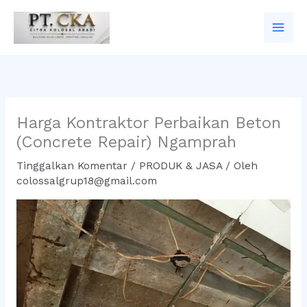
Lewati
ke
konten
Harga Kontraktor Perbaikan Beton
(Concrete Repair) Ngamprah
Tinggalkan Komentar
/
PRODUK & JASA
/ Oleh
colossalgrup18@gmail.com