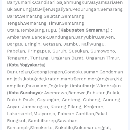
Banyumanik,Candisari,Gajahmungkur,Gayamsari,Gen
uk,Gunungjati,Mijen,Ngaliyan,Pedurungan,Semarang
Barat,Semarang Selatan,Semarang
Tengah,Semarang Timur,Semarang
Utara,Tembalang,Tugu. (
Kabupaten Semara
ng) :
Ambarawa,Bancak,Bandungan,Banyubiru,Bawen,
Bergas, Bringin, Getasan, Jambu, Kaliwungu,
Pabelan, Pringapus, Suruh, Susukan, Sumowono,
Tengaran, Tuntang, Ungaran Barat, Ungaran Timur.
(
Kota Yogyakarta
)
Danurejan,Gedongtengen,Gondokusuman,Gondoman
an,jetis,kotagede,kraton,mantrijeron,mergangsan,Ng
ampilan,Pakualam,Tegalrejo,Umbulharjo,Wirobrajan.
(
Kota Surabaya
): Asemrowo,Benowo,Bubutan,Bulak,
Dukuh Pakis, Gayungan, Genteng, Gubeng, Gunung
Anyar, Jambangan, Karang Pilang, Kenjeran,
Lakarsantri,Mulyorejo, Pabean Cantilan,Pakal,
Rungkut, Sambilkerep,Sawahan,
Semampir,Simokerto, Sukolilo,Sukomanunggal,