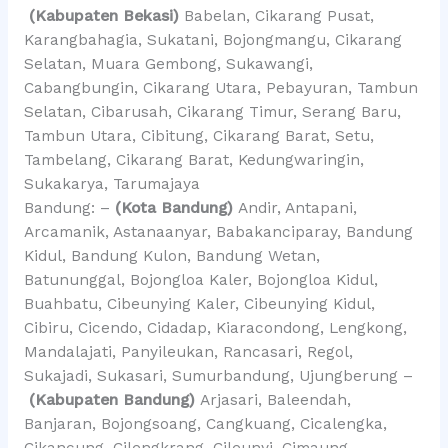
(Kabupaten Bekasi)
Babelan, Cikarang Pusat,
Karangbahagia, Sukatani, Bojongmangu, Cikarang
Selatan, Muara Gembong, Sukawangi,
Cabangbungin, Cikarang Utara, Pebayuran, Tambun
Selatan, Cibarusah, Cikarang Timur, Serang Baru,
Tambun Utara, Cibitung, Cikarang Barat, Setu,
Tambelang, Cikarang Barat, Kedungwaringin,
Sukakarya, Tarumajaya
Bandung: –
(Kota Bandung)
Andir, Antapani,
Arcamanik, Astanaanyar, Babakanciparay, Bandung
Kidul, Bandung Kulon, Bandung Wetan,
Batununggal, Bojongloa Kaler, Bojongloa Kidul,
Buahbatu, Cibeunying Kaler, Cibeunying Kidul,
Cibiru, Cicendo, Cidadap, Kiaracondong, Lengkong,
Mandalajati, Panyileukan, Rancasari, Regol,
Sukajadi, Sukasari, Sumurbandung, Ujungberung –
(Kabupaten Bandung)
Arjasari, Baleendah,
Banjaran, Bojongsoang, Cangkuang, Cicalengka,
Cikancung, Cilengkrang, Cileunyi, Cimaung,