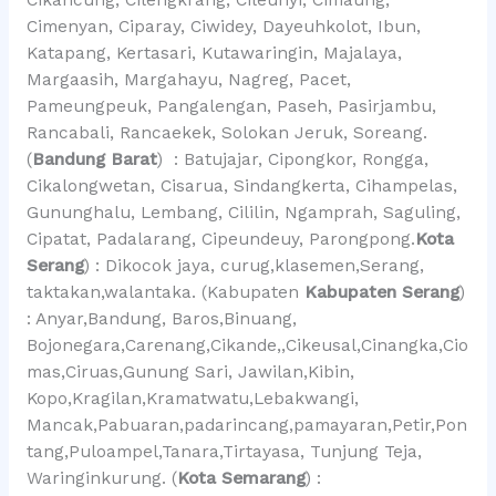
Cimenyan, Ciparay, Ciwidey, Dayeuhkolot, Ibun,
Katapang, Kertasari, Kutawaringin, Majalaya,
Margaasih, Margahayu, Nagreg, Pacet,
Pameungpeuk, Pangalengan, Paseh, Pasirjambu,
Rancabali, Rancaekek, Solokan Jeruk, Soreang.
(
Bandung Barat
) : Batujajar, Cipongkor, Rongga,
Cikalongwetan, Cisarua, Sindangkerta, Cihampelas,
Gununghalu, Lembang, Cililin, Ngamprah, Saguling,
Cipatat, Padalarang, Cipeundeuy, Parongpong.
Kota
Serang
) : Dikocok jaya, curug,klasemen,Serang,
taktakan,walantaka. (Kabupaten
Kabupaten Serang
)
: Anyar,Bandung, Baros,Binuang,
Bojonegara,Carenang,Cikande,,Cikeusal,Cinangka,Cio
mas,Ciruas,Gunung Sari, Jawilan,Kibin,
Kopo,Kragilan,Kramatwatu,Lebakwangi,
Mancak,Pabuaran,padarincang,pamayaran,Petir,Pon
tang,Puloampel,Tanara,Tirtayasa, Tunjung Teja,
Waringinkurung. (
Kota Semarang
) :