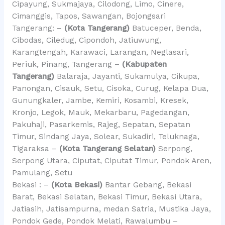
Cipayung, Sukmajaya, Cilodong, Limo, Cinere,
Cimanggis, Tapos, Sawangan, Bojongsari
Tangerang: –
(Kota Tangerang)
Batuceper, Benda,
Cibodas, Ciledug, Cipondoh, Jatiuwung,
Karangtengah, Karawaci, Larangan, Neglasari,
Periuk, Pinang, Tangerang –
(Kabupaten
Tangerang)
Balaraja, Jayanti, Sukamulya, Cikupa,
Panongan, Cisauk, Setu, Cisoka, Curug, Kelapa Dua,
Gunungkaler, Jambe, Kemiri, Kosambi, Kresek,
Kronjo, Legok, Mauk, Mekarbaru, Pagedangan,
Pakuhaji, Pasarkemis, Rajeg, Sepatan, Sepatan
Timur, Sindang Jaya, Solear, Sukadiri, Teluknaga,
Tigaraksa –
(Kota Tangerang Selatan)
Serpong,
Serpong Utara, Ciputat, Ciputat Timur, Pondok Aren,
Pamulang, Setu
Bekasi : –
(Kota Bekasi)
Bantar Gebang, Bekasi
Barat, Bekasi Selatan, Bekasi Timur, Bekasi Utara,
Jatiasih, Jatisampurna, medan Satria, Mustika Jaya,
Pondok Gede, Pondok Melati, Rawalumbu –