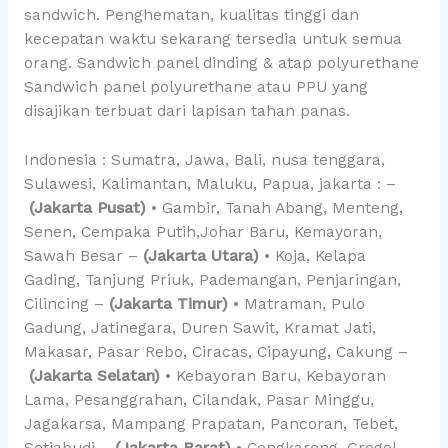
sandwich. Penghematan, kualitas tinggi dan
kecepatan waktu sekarang tersedia untuk semua
orang. Sandwich panel dinding & atap polyurethane
Sandwich panel polyurethane atau PPU yang
disajikan terbuat dari lapisan tahan panas.
Indonesia : Sumatra, Jawa, Bali, nusa tenggara,
Sulawesi, Kalimantan, Maluku, Papua, jakarta : –
(Jakarta Pusat)
• Gambir, Tanah Abang, Menteng,
Senen, Cempaka Putih,Johar Baru, Kemayoran,
Sawah Besar –
(Jakarta Utara)
• Koja, Kelapa
Gading, Tanjung Priuk, Pademangan, Penjaringan,
Cilincing –
(Jakarta Timur)
• Matraman, Pulo
Gadung, Jatinegara, Duren Sawit, Kramat Jati,
Makasar, Pasar Rebo, Ciracas, Cipayung, Cakung –
(Jakarta Selatan)
• Kebayoran Baru, Kebayoran
Lama, Pesanggrahan, Cilandak, Pasar Minggu,
Jagakarsa, Mampang Prapatan, Pancoran, Tebet,
Setiabudi –
(Jakarta Barat)
• Cengkareng, Grogol