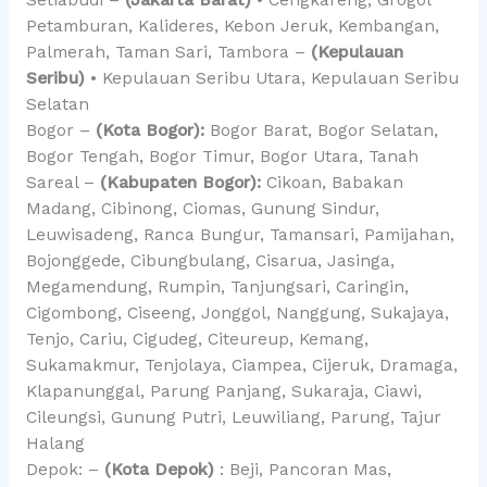
Petamburan, Kalideres, Kebon Jeruk, Kembangan,
Palmerah, Taman Sari, Tambora –
(Kepulauan
Seribu)
• Kepulauan Seribu Utara, Kepulauan Seribu
Selatan
Bogor –
(Kota Bogor):
Bogor Barat, Bogor Selatan,
Bogor Tengah, Bogor Timur, Bogor Utara, Tanah
Sareal –
(Kabupaten Bogor):
Cikoan, Babakan
Madang, Cibinong, Ciomas, Gunung Sindur,
Leuwisadeng, Ranca Bungur, Tamansari, Pamijahan,
Bojonggede, Cibungbulang, Cisarua, Jasinga,
Megamendung, Rumpin, Tanjungsari, Caringin,
Cigombong, Ciseeng, Jonggol, Nanggung, Sukajaya,
Tenjo, Cariu, Cigudeg, Citeureup, Kemang,
Sukamakmur, Tenjolaya, Ciampea, Cijeruk, Dramaga,
Klapanunggal, Parung Panjang, Sukaraja, Ciawi,
Cileungsi, Gunung Putri, Leuwiliang, Parung, Tajur
Halang
Depok: –
(Kota Depok)
: Beji, Pancoran Mas,