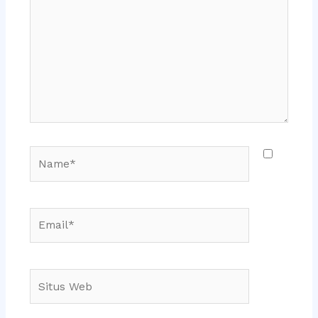
sini..
Name*
Email*
Situs
Web