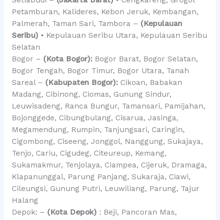
Petamburan, Kalideres, Kebon Jeruk, Kembangan,
Palmerah, Taman Sari, Tambora –
(Kepulauan
Seribu)
• Kepulauan Seribu Utara, Kepulauan Seribu
Selatan
Bogor –
(Kota Bogor):
Bogor Barat, Bogor Selatan,
Bogor Tengah, Bogor Timur, Bogor Utara, Tanah
Sareal –
(Kabupaten Bogor):
Cikoan, Babakan
Madang, Cibinong, Ciomas, Gunung Sindur,
Leuwisadeng, Ranca Bungur, Tamansari, Pamijahan,
Bojonggede, Cibungbulang, Cisarua, Jasinga,
Megamendung, Rumpin, Tanjungsari, Caringin,
Cigombong, Ciseeng, Jonggol, Nanggung, Sukajaya,
Tenjo, Cariu, Cigudeg, Citeureup, Kemang,
Sukamakmur, Tenjolaya, Ciampea, Cijeruk, Dramaga,
Klapanunggal, Parung Panjang, Sukaraja, Ciawi,
Cileungsi, Gunung Putri, Leuwiliang, Parung, Tajur
Halang
Depok: –
(Kota Depok)
: Beji, Pancoran Mas,