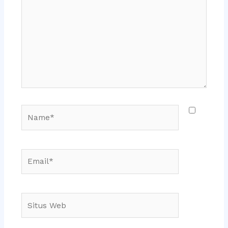
sini..
Name*
Email*
Situs
Web