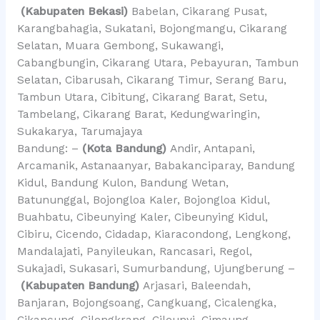
(Kabupaten Bekasi)
Babelan, Cikarang Pusat,
Karangbahagia, Sukatani, Bojongmangu, Cikarang
Selatan, Muara Gembong, Sukawangi,
Cabangbungin, Cikarang Utara, Pebayuran, Tambun
Selatan, Cibarusah, Cikarang Timur, Serang Baru,
Tambun Utara, Cibitung, Cikarang Barat, Setu,
Tambelang, Cikarang Barat, Kedungwaringin,
Sukakarya, Tarumajaya
Bandung: –
(Kota Bandung)
Andir, Antapani,
Arcamanik, Astanaanyar, Babakanciparay, Bandung
Kidul, Bandung Kulon, Bandung Wetan,
Batununggal, Bojongloa Kaler, Bojongloa Kidul,
Buahbatu, Cibeunying Kaler, Cibeunying Kidul,
Cibiru, Cicendo, Cidadap, Kiaracondong, Lengkong,
Mandalajati, Panyileukan, Rancasari, Regol,
Sukajadi, Sukasari, Sumurbandung, Ujungberung –
(Kabupaten Bandung)
Arjasari, Baleendah,
Banjaran, Bojongsoang, Cangkuang, Cicalengka,
Cikancung, Cilengkrang, Cileunyi, Cimaung,