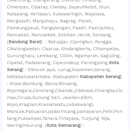
Cimenyan, Ciparay, Ciwidey, Dayeuhkolot, Ibun,
Katapang, Kertasari, Kutawaringin, Majalaya,
Margaasih, Margahayu, Nagreg, Pacet,
Pameungpeuk, Pangalengan, Paseh, Pasirjambu,
Rancabali, Rancaekek, Solokan Jeruk, Soreang.
(
Bandung Barat
) : Batujajar, Cipongkor, Rongga,
Cikalongwetan, Cisarua, Sindangkerta, Cihampelas,
Gununghalu, Lembang, Cililin, Ngamprah, Saguling,
Cipatat, Padalarang, Cipeundeuy, Parongpong.
Kota
Serang
) : Dikocok jaya, curug,klasemen,Serang,
taktakan,walantaka. (Kabupaten
Kabupaten Serang
)
: Anyar,Bandung, Baros,Binuang,
Bojonegara,Carenang,Cikande,,Cikeusal,Cinangka,Cio
mas,Ciruas,Gunung Sari, Jawilan,Kibin,
Kopo,Kragilan,Kramatwatu,Lebakwangi,
Mancak,Pabuaran,padarincang,pamayaran,Petir,Pon
tang,Puloampel,Tanara,Tirtayasa, Tunjung Teja,
Waringinkurung. (
Kota Semarang
) :