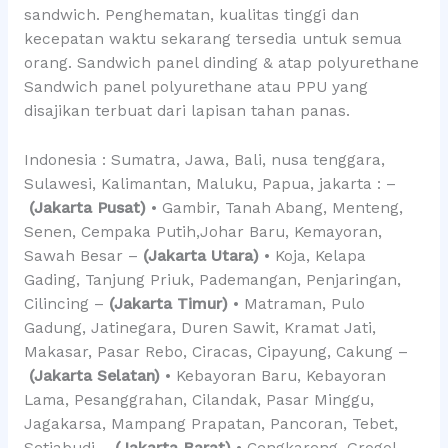
sandwich. Penghematan, kualitas tinggi dan
kecepatan waktu sekarang tersedia untuk semua
orang. Sandwich panel dinding & atap polyurethane
Sandwich panel polyurethane atau PPU yang
disajikan terbuat dari lapisan tahan panas.
Indonesia : Sumatra, Jawa, Bali, nusa tenggara,
Sulawesi, Kalimantan, Maluku, Papua, jakarta : –
(Jakarta Pusat)
• Gambir, Tanah Abang, Menteng,
Senen, Cempaka Putih,Johar Baru, Kemayoran,
Sawah Besar –
(Jakarta Utara)
• Koja, Kelapa
Gading, Tanjung Priuk, Pademangan, Penjaringan,
Cilincing –
(Jakarta Timur)
• Matraman, Pulo
Gadung, Jatinegara, Duren Sawit, Kramat Jati,
Makasar, Pasar Rebo, Ciracas, Cipayung, Cakung –
(Jakarta Selatan)
• Kebayoran Baru, Kebayoran
Lama, Pesanggrahan, Cilandak, Pasar Minggu,
Jagakarsa, Mampang Prapatan, Pancoran, Tebet,
Setiabudi –
(Jakarta Barat)
• Cengkareng, Grogol