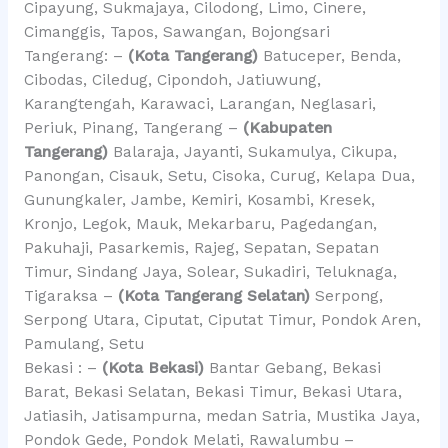
Cipayung, Sukmajaya, Cilodong, Limo, Cinere,
Cimanggis, Tapos, Sawangan, Bojongsari
Tangerang: –
(Kota Tangerang)
Batuceper, Benda,
Cibodas, Ciledug, Cipondoh, Jatiuwung,
Karangtengah, Karawaci, Larangan, Neglasari,
Periuk, Pinang, Tangerang –
(Kabupaten
Tangerang)
Balaraja, Jayanti, Sukamulya, Cikupa,
Panongan, Cisauk, Setu, Cisoka, Curug, Kelapa Dua,
Gunungkaler, Jambe, Kemiri, Kosambi, Kresek,
Kronjo, Legok, Mauk, Mekarbaru, Pagedangan,
Pakuhaji, Pasarkemis, Rajeg, Sepatan, Sepatan
Timur, Sindang Jaya, Solear, Sukadiri, Teluknaga,
Tigaraksa –
(Kota Tangerang Selatan)
Serpong,
Serpong Utara, Ciputat, Ciputat Timur, Pondok Aren,
Pamulang, Setu
Bekasi : –
(Kota Bekasi)
Bantar Gebang, Bekasi
Barat, Bekasi Selatan, Bekasi Timur, Bekasi Utara,
Jatiasih, Jatisampurna, medan Satria, Mustika Jaya,
Pondok Gede, Pondok Melati, Rawalumbu –