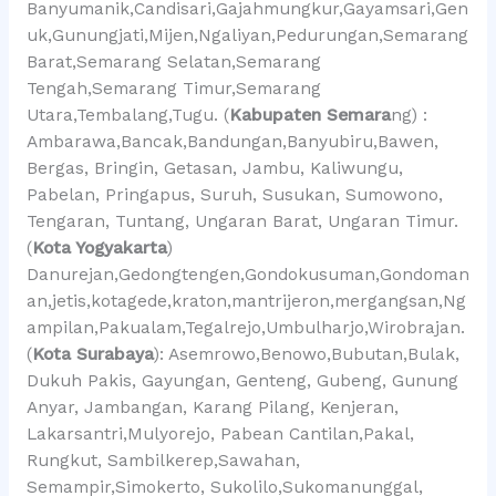
Banyumanik,Candisari,Gajahmungkur,Gayamsari,Gen
uk,Gunungjati,Mijen,Ngaliyan,Pedurungan,Semarang
Barat,Semarang Selatan,Semarang
Tengah,Semarang Timur,Semarang
Utara,Tembalang,Tugu. (
Kabupaten Semara
ng) :
Ambarawa,Bancak,Bandungan,Banyubiru,Bawen,
Bergas, Bringin, Getasan, Jambu, Kaliwungu,
Pabelan, Pringapus, Suruh, Susukan, Sumowono,
Tengaran, Tuntang, Ungaran Barat, Ungaran Timur.
(
Kota Yogyakarta
)
Danurejan,Gedongtengen,Gondokusuman,Gondoman
an,jetis,kotagede,kraton,mantrijeron,mergangsan,Ng
ampilan,Pakualam,Tegalrejo,Umbulharjo,Wirobrajan.
(
Kota Surabaya
): Asemrowo,Benowo,Bubutan,Bulak,
Dukuh Pakis, Gayungan, Genteng, Gubeng, Gunung
Anyar, Jambangan, Karang Pilang, Kenjeran,
Lakarsantri,Mulyorejo, Pabean Cantilan,Pakal,
Rungkut, Sambilkerep,Sawahan,
Semampir,Simokerto, Sukolilo,Sukomanunggal,