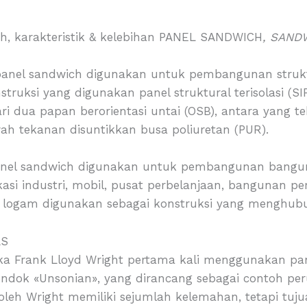
ah, karakteristik & kelebihan PANEL SANDWICH
, SAND
panel sandwich digunakan untuk pembangunan strukt
truksi yang digunakan panel struktural terisolasi (SIP,
ari dua papan berorientasi untai (OSB), antara yang te
ah tekanan disuntikkan busa poliuretan (PUR).
anel sandwich digunakan untuk pembangunan bangun
si industri, mobil, pusat perbelanjaan, bangunan perta
n logam digunakan sebagai konstruksi yang menghu
AS
rika Frank Lloyd Wright pertama kali menggunakan p
ondok «Unsonian», yang dirancang sebagai contoh p
eh Wright memiliki sejumlah kelemahan, tetapi tuj