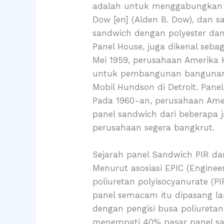
adalah untuk menggabungkan e
Dow [en] (Alden B. Dow), dan 
sandwich dengan polyester da
Panel House, juga dikenal seba
Mei 1959, perusahaan Amerika 
untuk pembangunan bangunan t
Mobil Hundson di Detroit. Panel
Pada 1960-an, perusahaan Ame
panel sandwich dari beberapa 
perusahaan segera bangkrut.
Sejarah panel Sandwich PIR d
Menurut asosiasi EPIC (Enginee
poliuretan polyisocyanurate (
panel semacam itu dipasang la
dengan pengisi busa poliureta
menempati 40% pasar panel sa