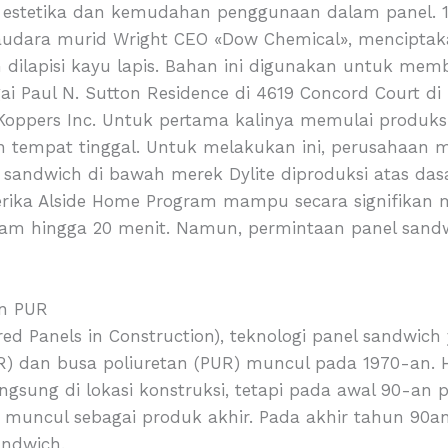
stetika dan kemudahan penggunaan dalam panel. 195
saudara murid Wright CEO «Dow Chemical», menciptaka
n dilapisi kayu lapis. Bahan ini digunakan untuk m
gai Paul N. Sutton Residence di 4619 Concord Court di
Koppers Inc. Untuk pertama kalinya memulai produks
empat tinggal. Untuk melakukan ini, perusahaan m
 sandwich di bawah merek Dylite diproduksi atas dasar
rika Alside Home Program mampu secara signifikan 
jam hingga 20 menit. Namun, permintaan panel sandwi
an PUR
red Panels in Construction), teknologi panel sandwich
PIR) dan busa poliuretan (PUR) muncul pada 1970-an.
ngsung di lokasi konstruksi, tetapi pada awal 90-an
n muncul sebagai produk akhir. Pada akhir tahun 90a
ndwich.