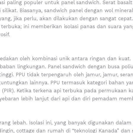
asi paling populer untuk panel sandwich. Serat basalt
i silikat. Biasanya, sandwich panel dengan wol minera
yang, jika perlu, akan dilakukan dengan sangat cepat
rbuka; ini memberikan isolasi panas dan suara yang 
osif.
 dibedakan oleh kombinasi unik antara ringan dan kuat
mbaban lingkungan. Panel sandwich dengan busa poli
 tinggi. PPU tidak terpengaruh oleh jamur, jamur, ser
nguntungkan lainnya. PPU termasuk kategori bahan ya
 (PIR). Ketika terkena api terbuka pada permukaan k
ebaran lebih lanjut dari api dan diri pemadam membe
arang lebah. Isolasi ini, yang banyak digunakan dal
 dingin, cottage dan rumah di “teknologi Kanada” dan