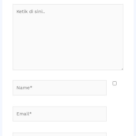
Ketik
di
sini..
Name*
Email*