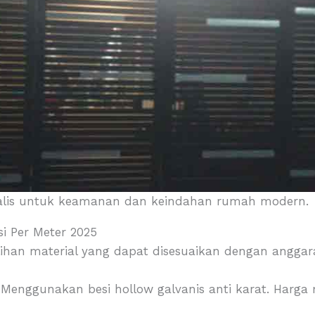
alis untuk keamanan dan keindahan rumah modern.
si Per Meter 2025
lihan material yang dapat disesuaikan dengan angga
Menggunakan besi hollow galvanis anti karat. Harga 