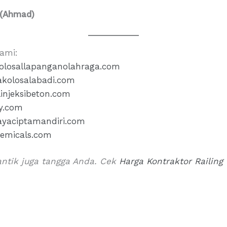
(Ahmad)
Kami:
olosallapanganolahraga.com
akolosalabadi.com
linjeksibeton.com
xy.com
ayaciptamandiri.com
hemicals.com
antik juga tangga Anda. Cek
Harga Kontraktor Railing