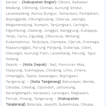
Sareal –
(Kabupaten Bogor):
Cikoan, Babakan
Madang, Cibinong, Ciomas, Gunung Sindur,
Leuwisadeng, Ranca Bungur, Tamansari, Pamijahan,
Bojonggede, Cibungbulang, Cisarua, Jasinga,
Megamendung, Rumpin, Tanjungsari, Caringin,
Cigombong, Ciseeng, Jonggol, Nanggung, Sukajaya,
Tenjo, Cariu, Cigudeg, Citeureup, Kemang,
Sukamakmur, Tenjolaya, Ciampea, Cijeruk, Dramaga,
Klapanunggal, Parung Panjang, Sukaraja, Ciawi,
Cileungsi, Gunung Putri, Leuwiliang, Parung, Tajur
Halang
Depok: –
(Kota Depok)
: Beji, Pancoran Mas,
Cipayung, Sukmajaya, Cilodong, Limo, Cinere,
Cimanggis, Tapos, Sawangan, Bojongsari
Tangerang: –
(Kota Tangerang)
Batuceper, Benda,
Cibodas, Ciledug, Cipondoh, Jatiuwung,
Karangtengah, Karawaci, Larangan, Neglasari,
Periuk, Pinang, Tangerang –
(Kabupaten
Tangerang)
Balaraja, Jayanti, Sukamulya, Cikupa,