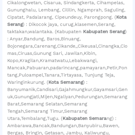
Cikalongwetan, Cisarua, Sindangkerta, Cihampelas,
Gununghalu, Lembang, Cililin, Ngamprah, Saguling,
Cipatat, Padalarang, Cipeundeuy, Parongpong. (
Kota
Serang
) : Dikocok jaya, curug,klasemen,Serang,
taktakan,walantaka. (Kabupaten
Kabupaten Serang
)
: Anyar,Bandung, Baros,Binuang,
Bojonegara,Carenang,Cikande,,Cikeusal,Cinangka,Cio
mas,Ciruas,Gunung Sari, Jawilan,Kibin,
Kopo,Kragilan,Kramatwatu,Lebakwangi,
Mancak,Pabuaran,padarincang,pamayaran,Petir,Pon
tang,Puloampel,Tanara,Tirtayasa, Tunjung Teja,
Waringinkurung. (
Kota Semarang
) :
Banyumanik,Candisari,Gajahmungkur,Gayamsari,Gen
uk,Gunungjati,Mijen,Ngaliyan,Pedurungan,Semarang
Barat,Semarang Selatan,Semarang
Tengah,Semarang Timur,Semarang
Utara,Tembalang,Tugu. (
Kabupaten Semara
ng) :
Ambarawa,Bancak,Bandungan,Banyubiru,Bawen,
Bergas, Bringin, Getasan, Jambu, Kaliwungu,