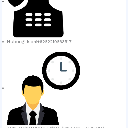
Hubungi kami+6282210863517