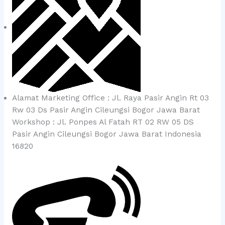
Alamat Marketing Office : Jl. Raya Pasir Angin Rt 03
Rw 03 Ds Pasir Angin Cileungsi Bogor Jawa Barat
Workshop : Jl. Ponpes Al Fatah RT 02 RW 05 DS
Pasir Angin Cileungsi Bogor Jawa Barat Indonesia
16820