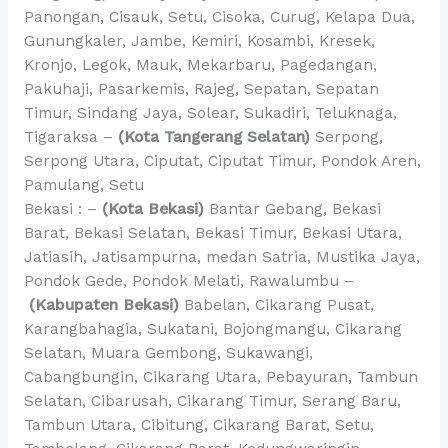
Panongan, Cisauk, Setu, Cisoka, Curug, Kelapa Dua,
Gunungkaler, Jambe, Kemiri, Kosambi, Kresek,
Kronjo, Legok, Mauk, Mekarbaru, Pagedangan,
Pakuhaji, Pasarkemis, Rajeg, Sepatan, Sepatan
Timur, Sindang Jaya, Solear, Sukadiri, Teluknaga,
Tigaraksa –
(Kota Tangerang Selatan)
Serpong,
Serpong Utara, Ciputat, Ciputat Timur, Pondok Aren,
Pamulang, Setu
Bekasi : –
(Kota Bekasi)
Bantar Gebang, Bekasi
Barat, Bekasi Selatan, Bekasi Timur, Bekasi Utara,
Jatiasih, Jatisampurna, medan Satria, Mustika Jaya,
Pondok Gede, Pondok Melati, Rawalumbu –
(Kabupaten Bekasi)
Babelan, Cikarang Pusat,
Karangbahagia, Sukatani, Bojongmangu, Cikarang
Selatan, Muara Gembong, Sukawangi,
Cabangbungin, Cikarang Utara, Pebayuran, Tambun
Selatan, Cibarusah, Cikarang Timur, Serang Baru,
Tambun Utara, Cibitung, Cikarang Barat, Setu,