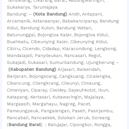
Tambelang, Cikarang Barat, Kedungwaringin,
Sukakarya, Tarumajaya
Bandung: –
(Kota Bandung)
Andir, Antapani,
Arcamanik, Astanaanyar, Babakanciparay, Bandung
Kidul, Bandung Kulon, Bandung Wetan,
Batununggal, Bojongloa Kaler, Bojongloa Kidul,
Buahbatu, Cibeunying Kaler, Cibeunying Kidul,
Cibiru, Cicendo, Cidadap, Kiaracondong, Lengkong,
Mandalajati, Panyileukan, Rancasari, Regol,
Sukajadi, Sukasari, Sumurbandung, Ujungberung –
(Kabupaten Bandung)
Arjasari, Baleendah,
Banjaran, Bojongsoang, Cangkuang, Cicalengka,
Cikancung, Cilengkrang, Cileunyi, Cimaung,
Cimenyan, Ciparay, Ciwidey, Dayeuhkolot, Ibun,
Katapang, Kertasari, Kutawaringin, Majalaya,
Margaasih, Margahayu, Nagreg, Pacet,
Pameungpeuk, Pangalengan, Paseh, Pasirjambu,
Rancabali, Rancaekek, Solokan Jeruk, Soreang.
(
Bandung Barat
) : Batujajar, Cipongkor, Rongga,