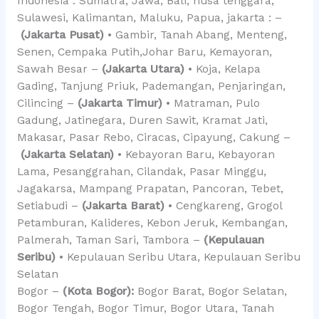
Indonesia : Sumatra, Jawa, Bali, nusa tenggara,
Sulawesi, Kalimantan, Maluku, Papua, jakarta : –
(Jakarta Pusat)
• Gambir, Tanah Abang, Menteng,
Senen, Cempaka Putih,Johar Baru, Kemayoran,
Sawah Besar –
(Jakarta Utara)
• Koja, Kelapa
Gading, Tanjung Priuk, Pademangan, Penjaringan,
Cilincing –
(Jakarta Timur)
• Matraman, Pulo
Gadung, Jatinegara, Duren Sawit, Kramat Jati,
Makasar, Pasar Rebo, Ciracas, Cipayung, Cakung –
(Jakarta Selatan)
• Kebayoran Baru, Kebayoran
Lama, Pesanggrahan, Cilandak, Pasar Minggu,
Jagakarsa, Mampang Prapatan, Pancoran, Tebet,
Setiabudi –
(Jakarta Barat)
• Cengkareng, Grogol
Petamburan, Kalideres, Kebon Jeruk, Kembangan,
Palmerah, Taman Sari, Tambora –
(Kepulauan
Seribu)
• Kepulauan Seribu Utara, Kepulauan Seribu
Selatan
Bogor –
(Kota Bogor):
Bogor Barat, Bogor Selatan,
Bogor Tengah, Bogor Timur, Bogor Utara, Tanah