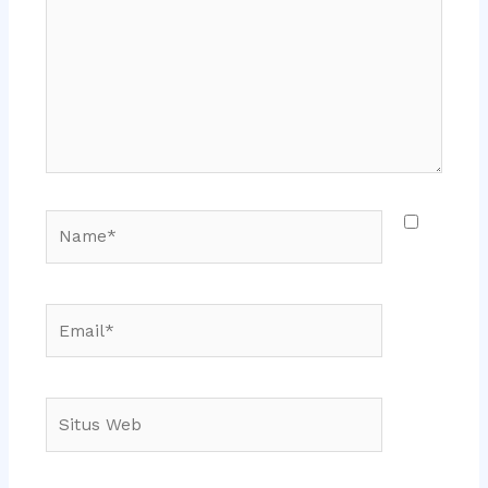
sini..
Name*
Email*
Situs
Web