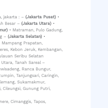
, jakarta : –
(Jakarta Pusat)
•
ah Besar –
(Jakarta Utara)
•
mur)
• Matraman, Pulo Gadung,
ng –
(Jakarta Selatan)
•
a, Mampang Prapatan,
deres, Kebon Jeruk, Kembangan,
ulauan Seribu Selatan
 Utara, Tanah Sareal –
uwisadeng, Ranca Bungur,
mpin, Tanjungsari, Caringin,
p, Kemang, Sukamakmur,
 Cileungsi, Gunung Putri,
nere, Cimanggis, Tapos,