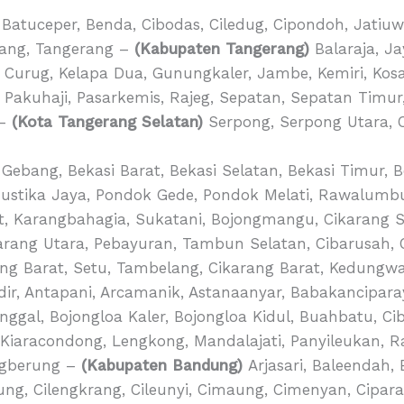
Batuceper, Benda, Cibodas, Ciledug, Cipondoh, Jatiu
inang, Tangerang –
(Kabupaten Tangerang)
Balaraja, Ja
, Curug, Kelapa Dua, Gunungkaler, Jambe, Kemiri, Kosa
akuhaji, Pasarkemis, Rajeg, Sepatan, Sepatan Timur,
 –
(Kota Tangerang Selatan)
Serpong, Serpong Utara, C
Gebang, Bekasi Barat, Bekasi Selatan, Bekasi Timur, Be
Mustika Jaya, Pondok Gede, Pondok Melati, Rawalum
t, Karangbahagia, Sukatani, Bojongmangu, Cikarang 
rang Utara, Pebayuran, Tambun Selatan, Cibarusah, 
ang Barat, Setu, Tambelang, Cikarang Barat, Kedungw
ir, Antapani, Arcamanik, Astanaanyar, Babakancipar
gal, Bojongloa Kaler, Bojongloa Kidul, Buahbatu, Cib
, Kiaracondong, Lengkong, Mandalajati, Panyileukan, Ra
ngberung –
(Kabupaten Bandung)
Arjasari, Baleendah,
ng, Cilengkrang, Cileunyi, Cimaung, Cimenyan, Ciparay