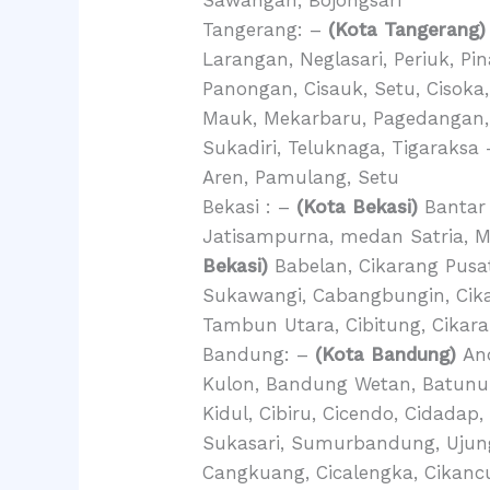
Sawangan, Bojongsari
Tangerang: –
(Kota Tangerang)
Larangan, Neglasari, Periuk, P
Panongan, Cisauk, Setu, Cisoka
Mauk, Mekarbaru, Pagedangan, P
Sukadiri, Teluknaga, Tigaraksa
Aren, Pamulang, Setu
Bekasi : –
(Kota Bekasi)
Bantar 
Jatisampurna, medan Satria, 
Bekasi)
Babelan, Cikarang Pusa
Sukawangi, Cabangbungin, Cika
Tambun Utara, Cibitung, Cikar
Bandung: –
(Kota Bandung)
And
Kulon, Bandung Wetan, Batunung
Kidul, Cibiru, Cicendo, Cidadap
Sukasari, Sumurbandung, Uju
Cangkuang, Cicalengka, Cikancu