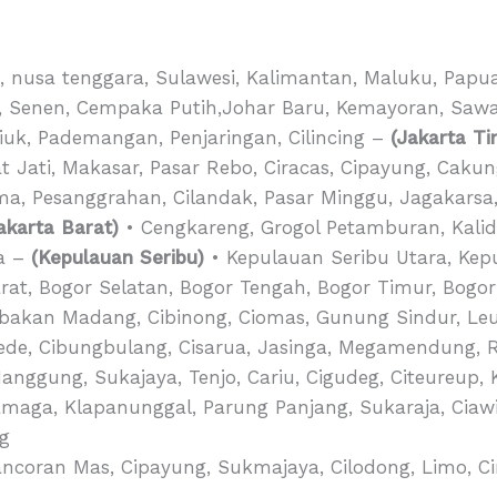
i, nusa tenggara, Sulawesi, Kalimantan, Maluku, Papua
, Senen, Cempaka Putih,Johar Baru, Kemayoran, Saw
riuk, Pademangan, Penjaringan, Cilincing –
(Jakarta Ti
t Jati, Makasar, Pasar Rebo, Ciracas, Cipayung, Caku
ma, Pesanggrahan, Cilandak, Pasar Minggu, Jagakars
akarta Barat)
• Cengkareng, Grogol Petamburan, Kali
ra –
(Kepulauan Seribu)
• Kepulauan Seribu Utara, Kep
at, Bogor Selatan, Bogor Tengah, Bogor Timur, Bogor
abakan Madang, Cibinong, Ciomas, Gunung Sindur, Le
ede, Cibungbulang, Cisarua, Jasinga, Megamendung, Ru
Nanggung, Sukajaya, Tenjo, Cariu, Cigudeg, Citeureu
amaga, Klapanunggal, Parung Panjang, Sukaraja, Ciawi,
ng
Pancoran Mas, Cipayung, Sukmajaya, Cilodong, Limo, Ci