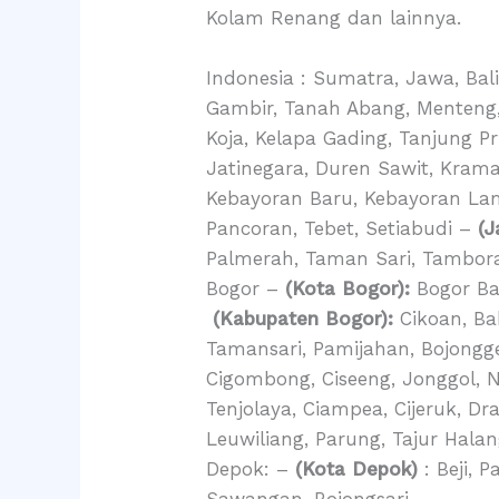
Kolam Renang dan lainnya.
Indonesia : Sumatra, Jawa, Bal
Gambir, Tanah Abang, Menteng
Koja, Kelapa Gading, Tanjung P
Jatinegara, Duren Sawit, Krama
Kebayoran Baru, Kebayoran La
Pancoran, Tebet, Setiabudi –
(J
Palmerah, Taman Sari, Tambo
Bogor –
(Kota Bogor):
Bogor Bar
(Kabupaten Bogor):
Cikoan, B
Tamansari, Pamijahan, Bojongg
Cigombong, Ciseeng, Jonggol, 
Tenjolaya, Ciampea, Cijeruk, Dr
Leuwiliang, Parung, Tajur Hala
Depok: –
(Kota Depok)
: Beji, 