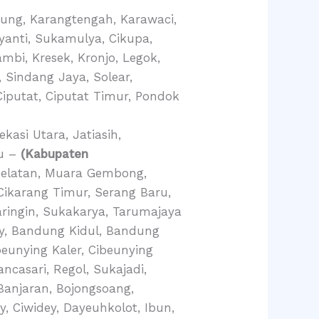
wung, Karangtengah, Karawaci,
yanti, Sukamulya, Cikupa,
mbi, Kresek, Kronjo, Legok,
 Sindang Jaya, Solear,
iputat, Ciputat Timur, Pondok
kasi Utara, Jatiasih,
bu –
(Kabupaten
Selatan, Muara Gembong,
Cikarang Timur, Serang Baru,
aringin, Sukakarya, Tarumajaya
ay, Bandung Kidul, Bandung
eunying Kaler, Cibeunying
ncasari, Regol, Sukajadi,
 Banjaran, Bojongsoang,
, Ciwidey, Dayeuhkolot, Ibun,