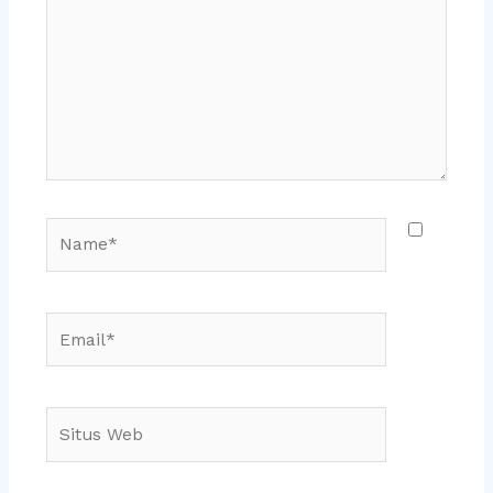
sini..
Name*
Email*
Situs
Web