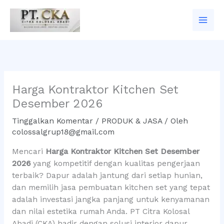
Lewati
ke
konten
Harga Kontraktor Kitchen Set
Desember 2026
Tinggalkan Komentar
/
PRODUK & JASA
/ Oleh
colossalgrup18@gmail.com
Mencari
Harga Kontraktor Kitchen Set Desember
2026
yang kompetitif dengan kualitas pengerjaan
terbaik? Dapur adalah jantung dari setiap hunian,
dan memilih jasa pembuatan kitchen set yang tepat
adalah investasi jangka panjang untuk kenyamanan
dan nilai estetika rumah Anda. PT Citra Kolosal
Abadi (CKA) hadir dengan solusi interior dapur