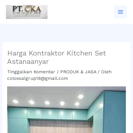
Lewati
ke
konten
Harga Kontraktor Kitchen Set
Astanaanyar
Tinggalkan Komentar
/
PRODUK & JASA
/ Oleh
colossalgrup18@gmail.com