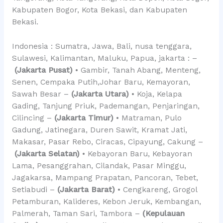
Kabupaten Bogor, Kota Bekasi, dan Kabupaten
Bekasi.
Indonesia : Sumatra, Jawa, Bali, nusa tenggara,
Sulawesi, Kalimantan, Maluku, Papua, jakarta : –
(Jakarta Pusat)
• Gambir, Tanah Abang, Menteng,
Senen, Cempaka Putih,Johar Baru, Kemayoran,
Sawah Besar –
(Jakarta Utara)
• Koja, Kelapa
Gading, Tanjung Priuk, Pademangan, Penjaringan,
Cilincing –
(Jakarta Timur)
• Matraman, Pulo
Gadung, Jatinegara, Duren Sawit, Kramat Jati,
Makasar, Pasar Rebo, Ciracas, Cipayung, Cakung –
(Jakarta Selatan)
• Kebayoran Baru, Kebayoran
Lama, Pesanggrahan, Cilandak, Pasar Minggu,
Jagakarsa, Mampang Prapatan, Pancoran, Tebet,
Setiabudi –
(Jakarta Barat)
• Cengkareng, Grogol
Petamburan, Kalideres, Kebon Jeruk, Kembangan,
Palmerah, Taman Sari, Tambora –
(Kepulauan