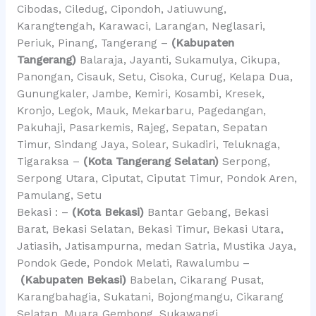
Cibodas, Ciledug, Cipondoh, Jatiuwung,
Karangtengah, Karawaci, Larangan, Neglasari,
Periuk, Pinang, Tangerang –
(Kabupaten
Tangerang)
Balaraja, Jayanti, Sukamulya, Cikupa,
Panongan, Cisauk, Setu, Cisoka, Curug, Kelapa Dua,
Gunungkaler, Jambe, Kemiri, Kosambi, Kresek,
Kronjo, Legok, Mauk, Mekarbaru, Pagedangan,
Pakuhaji, Pasarkemis, Rajeg, Sepatan, Sepatan
Timur, Sindang Jaya, Solear, Sukadiri, Teluknaga,
Tigaraksa –
(Kota Tangerang Selatan)
Serpong,
Serpong Utara, Ciputat, Ciputat Timur, Pondok Aren,
Pamulang, Setu
Bekasi : –
(Kota Bekasi)
Bantar Gebang, Bekasi
Barat, Bekasi Selatan, Bekasi Timur, Bekasi Utara,
Jatiasih, Jatisampurna, medan Satria, Mustika Jaya,
Pondok Gede, Pondok Melati, Rawalumbu –
(Kabupaten Bekasi)
Babelan, Cikarang Pusat,
Karangbahagia, Sukatani, Bojongmangu, Cikarang
Selatan, Muara Gembong, Sukawangi,