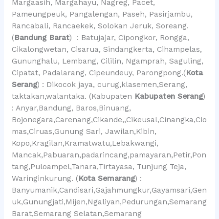
Margaasih, Margahayu, Nagreg, Pacet,
Pameungpeuk, Pangalengan, Paseh, Pasirjambu,
Rancabali, Rancaekek, Solokan Jeruk, Soreang.
(
Bandung Barat
) : Batujajar, Cipongkor, Rongga,
Cikalongwetan, Cisarua, Sindangkerta, Cihampelas,
Gununghalu, Lembang, Cililin, Ngamprah, Saguling,
Cipatat, Padalarang, Cipeundeuy, Parongpong.(
Kota
Serang
) : Dikocok jaya, curug,klasemen,Serang,
taktakan,walantaka. (Kabupaten
Kabupaten Serang
)
: Anyar,Bandung, Baros,Binuang,
Bojonegara,Carenang,Cikande,,Cikeusal,Cinangka,Cio
mas,Ciruas,Gunung Sari, Jawilan,Kibin,
Kopo,Kragilan,Kramatwatu,Lebakwangi,
Mancak,Pabuaran,padarincang,pamayaran,Petir,Pon
tang,Puloampel,Tanara,Tirtayasa, Tunjung Teja,
Waringinkurung. (
Kota Semarang
) :
Banyumanik,Candisari,Gajahmungkur,Gayamsari,Gen
uk,Gunungjati,Mijen,Ngaliyan,Pedurungan,Semarang
Barat,Semarang Selatan,Semarang