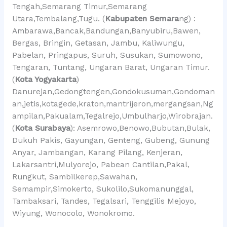
Tengah,Semarang Timur,Semarang
Utara,Tembalang,Tugu. (
Kabupaten Semara
ng) :
Ambarawa,Bancak,Bandungan,Banyubiru,Bawen,
Bergas, Bringin, Getasan, Jambu, Kaliwungu,
Pabelan, Pringapus, Suruh, Susukan, Sumowono,
Tengaran, Tuntang, Ungaran Barat, Ungaran Timur.
(
Kota Yogyakarta
)
Danurejan,Gedongtengen,Gondokusuman,Gondoman
an,jetis,kotagede,kraton,mantrijeron,mergangsan,Ng
ampilan,Pakualam,Tegalrejo,Umbulharjo,Wirobrajan.
(
Kota Surabaya
): Asemrowo,Benowo,Bubutan,Bulak,
Dukuh Pakis, Gayungan, Genteng, Gubeng, Gunung
Anyar, Jambangan, Karang Pilang, Kenjeran,
Lakarsantri,Mulyorejo, Pabean Cantilan,Pakal,
Rungkut, Sambilkerep,Sawahan,
Semampir,Simokerto, Sukolilo,Sukomanunggal,
Tambaksari, Tandes, Tegalsari, Tenggilis Mejoyo,
Wiyung, Wonocolo, Wonokromo.