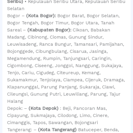
Seribu)
• Kepulauan Seribu Utara, Kepulauan Seribu
Selatan
Bogor –
(Kota Bogor):
Bogor Barat, Bogor Selatan,
Bogor Tengah, Bogor Timur, Bogor Utara, Tanah
Sareal –
(Kabupaten Bogor):
Cikoan, Babakan
Madang, Cibinong, Ciomas, Gunung Sindur,
Leuwisadeng, Ranca Bungur, Tamansari, Pamijahan,
Bojonggede, Cibungbulang, Cisarua, Jasinga,
Megamendung, Rumpin, Tanjungsari, Caringin,
Cigombong, Ciseeng, Jonggol, Nanggung, Sukajaya,
Tenjo, Cariu, Cigudeg, Citeureup, Kemang,
Sukamakmur, Tenjolaya, Ciampea, Cijeruk, Dramaga,
Klapanunggal, Parung Panjang, Sukaraja, Ciawi,
Cileungsi, Gunung Putri, Leuwiliang, Parung, Tajur
Halang
Depok: –
(Kota Depok)
: Beji, Pancoran Mas,
Cipayung, Sukmajaya, Cilodong, Limo, Cinere,
Cimanggis, Tapos, Sawangan, Bojongsari
Tangerang: –
(Kota Tangerang)
Batuceper, Benda,