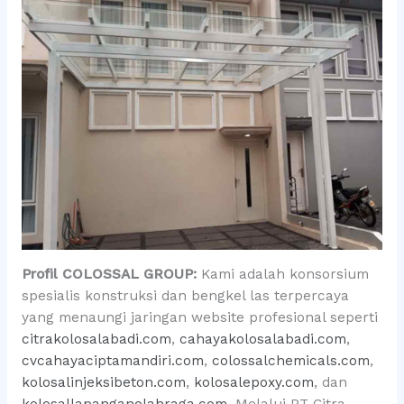
Profil COLOSSAL GROUP:
Kami adalah konsorsium
spesialis konstruksi dan bengkel las terpercaya
yang menaungi jaringan website profesional seperti
citrakolosalabadi.com
,
cahayakolosalabadi.com
,
cvcahayaciptamandiri.com
,
colossalchemicals.com
,
kolosalinjeksibeton.com
,
kolosalepoxy.com
, dan