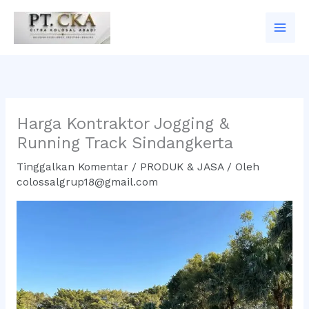
Lewati
ke
konten
Harga Kontraktor Jogging &
Running Track Sindangkerta
Tinggalkan Komentar
/
PRODUK & JASA
/ Oleh
colossalgrup18@gmail.com