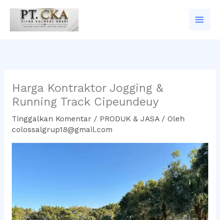
Lewati
ke
konten
Harga Kontraktor Jogging &
Running Track Cipeundeuy
Tinggalkan Komentar
/
PRODUK & JASA
/ Oleh
colossalgrup18@gmail.com