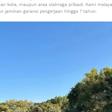
man kota, maupun area olahraga pribadi. Kami melaya
an jaminan garansi pengerjaan hingga 7 tahun.