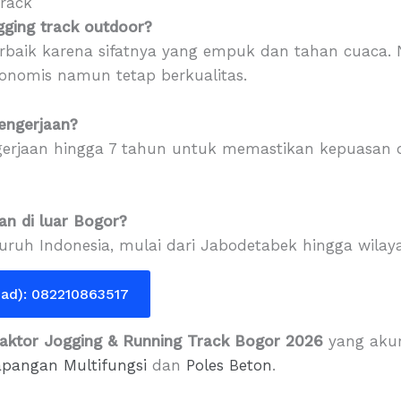
rack
ogging track outdoor?
rbaik karena sifatnya yang empuk dan tahan cuaca. 
ekonomis namun tetap berkualitas.
engerjaan?
erjaan hingga 7 tahun untuk memastikan kepuasan d
n di luar Bogor?
eluruh Indonesia, mulai dari Jabodetabek hingga wila
mad): 082210863517
aktor Jogging & Running Track Bogor 2026
yang akur
apangan Multifungsi
dan
Poles Beton
.