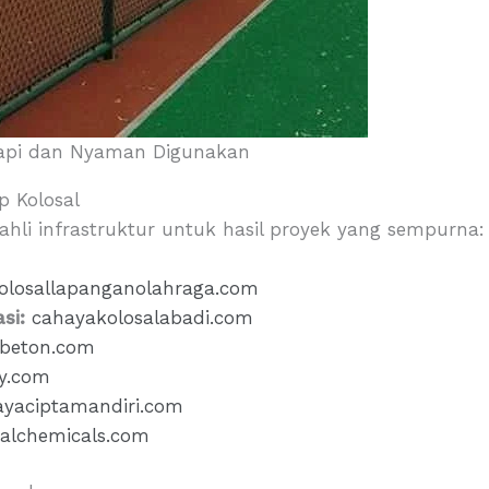
Rapi dan Nyaman Digunakan
p Kolosal
hli infrastruktur untuk hasil proyek yang sempurna:
olosallapanganolahraga.com
si:
cahayakolosalabadi.com
sibeton.com
xy.com
ayaciptamandiri.com
salchemicals.com