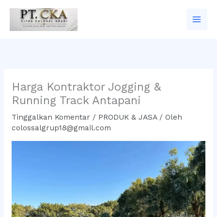
Lewati
ke
konten
Harga Kontraktor Jogging &
Running Track Antapani
Tinggalkan Komentar
/
PRODUK & JASA
/ Oleh
colossalgrup18@gmail.com