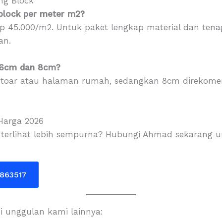
ng Block
 block per meter m2?
Rp 45.000/m2. Untuk paket lengkap material dan tena
an.
k 6cm dan 8cm?
otoar atau halaman rumah, sedangkan 8cm direkome
 Harga 2026
 terlihat lebih sempurna? Hubungi Ahmad sekarang un
0863517
si unggulan kami lainnya: