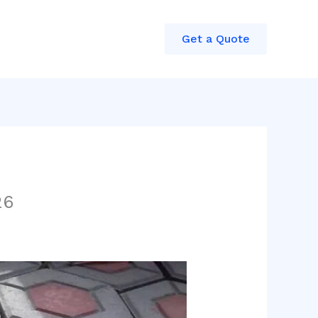
Get a Quote
26