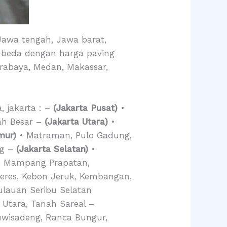
 Jawa tengah, Jawa barat,
a-beda dengan harga paving
urabaya, Medan, Makassar,
, jakarta : –
(Jakarta Pusat)
•
ah Besar –
(Jakarta Utara)
•
mur)
• Matraman, Pulo Gadung,
ng –
(Jakarta Selatan)
•
a, Mampang Prapatan,
deres, Kebon Jeruk, Kembangan,
ulauan Seribu Selatan
 Utara, Tanah Sareal –
uwisadeng, Ranca Bungur,