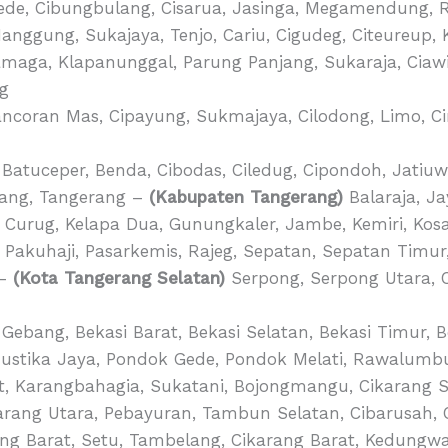
ede, Cibungbulang, Cisarua, Jasinga, Megamendung, Ru
Nanggung, Sukajaya, Tenjo, Cariu, Cigudeg, Citeureu
amaga, Klapanunggal, Parung Panjang, Sukaraja, Ciawi,
ng
Pancoran Mas, Cipayung, Sukmajaya, Cilodong, Limo, Ci
Batuceper, Benda, Cibodas, Ciledug, Cipondoh, Jatiu
inang, Tangerang –
(Kabupaten Tangerang)
Balaraja, Ja
, Curug, Kelapa Dua, Gunungkaler, Jambe, Kemiri, Kosa
akuhaji, Pasarkemis, Rajeg, Sepatan, Sepatan Timur,
 –
(Kota Tangerang Selatan)
Serpong, Serpong Utara, C
Gebang, Bekasi Barat, Bekasi Selatan, Bekasi Timur, Be
Mustika Jaya, Pondok Gede, Pondok Melati, Rawalum
t, Karangbahagia, Sukatani, Bojongmangu, Cikarang 
rang Utara, Pebayuran, Tambun Selatan, Cibarusah, 
ang Barat, Setu, Tambelang, Cikarang Barat, Kedungw