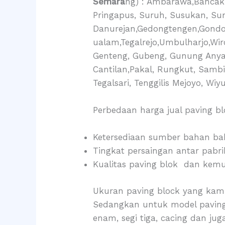
Semara
ng) : Ambarawa,Bancak,
Pringapus, Suruh, Susukan, Su
Danurejan,Gedongtengen,Gondo
ualam,Tegalrejo,Umbulharjo,Wir
Genteng, Gubeng, Gunung Anyar
Cantilan,Pakal, Rungkut, Samb
Tegalsari, Tenggilis Mejoyo, W
Perbedaan harga jual paving b
Ketersediaan sumber bahan bak
Tingkat persaingan antar pabri
Kualitas paving blok dan kemu
Ukuran paving block yang kami 
Sedangkan untuk model paving b
enam, segi tiga, cacing dan j