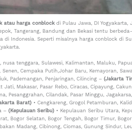
k
atau
harga conblock
di Pulau Jawa, DI Yogyakarta,
Depok, Tangerang, Bandung dan Bekasi tentu berbed
ya di Indonesia. Seperti misalnya harga conblock di S
yakarta.
i, nusa tenggara, Sulawesi, Kalimantan, Maluku, Papua
, Senen, Cempaka Putih,Johar Baru, Kemayoran, Saw
riuk, Pademangan, Penjaringan, Cilincing –
(Jakarta Ti
t Jati, Makasar, Pasar Rebo, Ciracas, Cipayung, Caku
ma, Pesanggrahan, Cilandak, Pasar Minggu, Jagakars
akarta Barat)
• Cengkareng, Grogol Petamburan, Kali
ra –
(Kepulauan Seribu)
• Kepulauan Seribu Utara, Kep
at, Bogor Selatan, Bogor Tengah, Bogor Timur, Bogor
abakan Madang, Cibinong, Ciomas, Gunung Sindur, Le