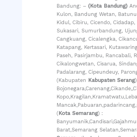
Bandung: –
(Kota Bandung)
And
Kulon, Bandung Wetan, Batunung
Kidul, Cibiru, Cicendo, Cidadap
Sukasari, Sumurbandung, Uju
Cangkuang, Cicalengka, Cikancu
Katapang, Kertasari, Kutawarin
Paseh, Pasirjambu, Rancabali, 
Cikalongwetan, Cisarua, Sindan
Padalarang, Cipeundeuy, Paron
(Kabupaten
Kabupaten Serang
Bojonegara,Carenang,Cikande,,Ci
Kopo,Kragilan,Kramatwatu,Leb
Mancak,Pabuaran,padarincang,p
(
Kota Semarang
) :
Banyumanik,Candisari,Gajahmu
Barat,Semarang Selatan,Semar