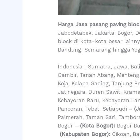
Harga Jasa pasang paving bloc
Jabodetabek, Jakarta, Bogor, 
block di kota-kota besar lainn
Bandung, Semarang hingga Yog
Indonesia : Sumatra, Jawa, Bal
Gambir, Tanah Abang, Menteng
Koja, Kelapa Gading, Tanjung P
Jatinegara, Duren Sawit, Krama
Kebayoran Baru, Kebayoran La
Pancoran, Tebet, Setiabudi –
(J
Palmerah, Taman Sari, Tambo
Bogor –
(Kota Bogor):
Bogor Bar
(Kabupaten Bogor):
Cikoan, B