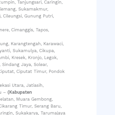
mpin, Tanjungsari, Caringin,
p, Kemang, Sukamakmur,
 Cileungsi, Gunung Putri,
nere, Cimanggis, Tapos,
wung, Karangtengah, Karawaci,
yanti, Sukamulya, Cikupa,
mbi, Kresek, Kronjo, Legok,
 Sindang Jaya, Solear,
iputat, Ciputat Timur, Pondok
kasi Utara, Jatiasih,
bu –
(Kabupaten
Selatan, Muara Gembong,
Cikarang Timur, Serang Baru,
aringin, Sukakarya, Tarumajaya