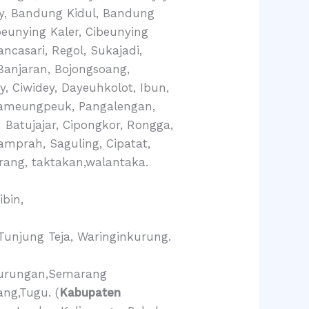
ay, Bandung Kidul, Bandung
eunying Kaler, Cibeunying
ncasari, Regol, Sukajadi,
 Banjaran, Bojongsoang,
, Ciwidey, Dayeuhkolot, Ibun,
 Pameungpeuk, Pangalengan,
: Batujajar, Cipongkor, Rongga,
amprah, Saguling, Cipatat,
erang, taktakan,walantaka.
ibin,
Tunjung Teja, Waringinkurung.
edurungan,Semarang
ng,Tugu. (
Kabupaten