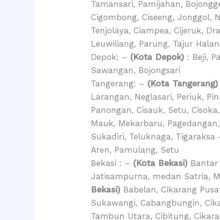
Tamansari, Pamijahan, Bojongg
Cigombong, Ciseeng, Jonggol, 
Tenjolaya, Ciampea, Cijeruk, Dr
Leuwiliang, Parung, Tajur Hala
Depok: –
(Kota Depok)
: Beji, 
Sawangan, Bojongsari
Tangerang: –
(Kota Tangerang)
Larangan, Neglasari, Periuk, P
Panongan, Cisauk, Setu, Cisoka
Mauk, Mekarbaru, Pagedangan, P
Sukadiri, Teluknaga, Tigaraksa
Aren, Pamulang, Setu
Bekasi : –
(Kota Bekasi)
Bantar 
Jatisampurna, medan Satria, 
Bekasi)
Babelan, Cikarang Pusa
Sukawangi, Cabangbungin, Cika
Tambun Utara, Cibitung, Cikar