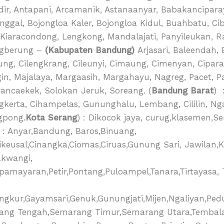
ir, Antapani, Arcamanik, Astanaanyar, Babakancipar
gal, Bojongloa Kaler, Bojongloa Kidul, Buahbatu, Cib
, Kiaracondong, Lengkong, Mandalajati, Panyileukan, Ra
ngberung –
(Kabupaten Bandung)
Arjasari, Baleendah,
ng, Cilengkrang, Cileunyi, Cimaung, Cimenyan, Ciparay
gin, Majalaya, Margaasih, Margahayu, Nagreg, Pacet,
Rancaekek, Solokan Jeruk, Soreang. (
Bandung Barat
) 
gkerta, Cihampelas, Gununghalu, Lembang, Cililin, Ng
gpong.
Kota Serang
) : Dikocok jaya, curug,klasemen,S
) : Anyar,Bandung, Baros,Binuang,
keusal,Cinangka,Ciomas,Ciruas,Gunung Sari, Jawilan,K
akwangi,
amayaran,Petir,Pontang,Puloampel,Tanara,Tirtayasa, 
ngkur,Gayamsari,Genuk,Gunungjati,Mijen,Ngaliyan,P
ang Tengah,Semarang Timur,Semarang Utara,Tembala