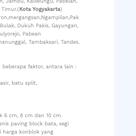
n, Jambu, Kaliwungu, Pabelan,
 Timur.(
Kota Yogyakarta
)
eron,mergangsan,Ngampilan,Pak
Bulak, Dukuh Pakis, Gayungan,
ulyorejo, Pabean
manunggal, Tambaksari, Tandes,
eberapa faktor, antara lain :
r, batu split,
ck 6 cm, 8 cm dan 10 cm.
nis paving block bata, segi
ki harga konblok yang