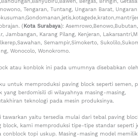
Bandungan,Banyubiru,Bawen, Bergas, Bringin, Getasa
mowono, Tengaran, Tuntang, Ungaran Barat, Ungaran
kusuman,Gondomanan,jetis,kotagede,kraton,mantrij
obrajan. (
Kota Surabaya
): Asemrowo,Benowo,Bubutan,
, Jambangan, Karang Pilang, Kenjeran, Lakarsantri,M
ilkerep,Sawahan, Semampir,Simokerto, Sukolilo,Suko
iyung, Wonocolo, Wonokromo.
lock atau konblok ini pada umumnya disebabkan oleh b
u untuk memproduksi paving block seperti semen, pasi
k yang berdomisili di wilayahnya masing-masing,
takhiran teknologi pada mesin produksinya.
tawarkan yaitu tersedia mulai dari tebal paving blo
lock, kami memproduksi tipe-tipe standar seperti je
uga conblock topi uskup. Masing-masing model memili