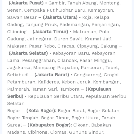
(Jakarta Pusat)
• Gambir, Tanah Abang, Menteng,
Senen, Cempaka Putih,Johar Baru, Kemayoran,
Sawah Besar –
(Jakarta Utara)
• Koja, Kelapa
Gading, Tanjung Priuk, Pademangan, Penjaringan,
Cilincing –
(Jakarta Timur)
• Matraman, Pulo
Gadung, Jatinegara, Duren Sawit, Kramat Jati,
Makasar, Pasar Rebo, Ciracas, Cipayung, Cakung –
(Jakarta Selatan)
• Kebayoran Baru, Kebayoran
Lama, Pesanggrahan, Cilandak, Pasar Minggu,
Jagakarsa, Mampang Prapatan, Pancoran, Tebet,
Setiabudi –
(Jakarta Barat)
• Cengkareng, Grogol
Petamburan, Kalideres, Kebon Jeruk, Kembangan,
Palmerah, Taman Sari, Tambora –
(Kepulauan
Seribu)
• Kepulauan Seribu Utara, Kepulauan Seribu
Selatan
Bogor –
(Kota Bogor):
Bogor Barat, Bogor Selatan,
Bogor Tengah, Bogor Timur, Bogor Utara, Tanah
Sareal –
(Kabupaten Bogor):
Cikoan, Babakan
Madang, Cibinong, Ciomas, Gunung Sindur,