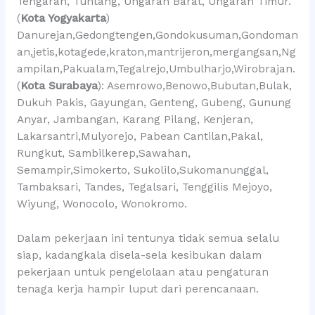
Tengaran, Tuntang, Ungaran Barat, Ungaran Timur.
(
Kota Yogyakarta
)
Danurejan,Gedongtengen,Gondokusuman,Gondoman
an,jetis,kotagede,kraton,mantrijeron,mergangsan,Ng
ampilan,Pakualam,Tegalrejo,Umbulharjo,Wirobrajan.
(
Kota Surabaya
): Asemrowo,Benowo,Bubutan,Bulak,
Dukuh Pakis, Gayungan, Genteng, Gubeng, Gunung
Anyar, Jambangan, Karang Pilang, Kenjeran,
Lakarsantri,Mulyorejo, Pabean Cantilan,Pakal,
Rungkut, Sambilkerep,Sawahan,
Semampir,Simokerto, Sukolilo,Sukomanunggal,
Tambaksari, Tandes, Tegalsari, Tenggilis Mejoyo,
Wiyung, Wonocolo, Wonokromo.
Dalam pekerjaan ini tentunya tidak semua selalu
siap, kadangkala disela-sela kesibukan dalam
pekerjaan untuk pengelolaan atau pengaturan
tenaga kerja hampir luput dari perencanaan.