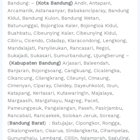
Bandung: –
(Kota Bandung)
Andir, Antapani,
Arcamanik, Astanaanyar, Babakanciparay, Bandung
Kidul, Bandung Kulon, Bandung Wetan,
Batununggal, Bojongloa Kaler, Bojongloa Kidul,
Buahbatu, Cibeunying Kaler, Cibeunying Kidul,
Cibiru, Cicendo, Cidadap, Kiaracondong, Lengkong,
Mandalajati, Panyileukan, Rancasari, Regol,
Sukajadi, Sukasari, Sumurbandung, Ujungberung –
(Kabupaten Bandung)
Arjasari, Baleendah,
Banjaran, Bojongsoang, Cangkuang, Cicalengka,
Cikancung, Cilengkrang, Cileunyi, Cimaung,
Cimenyan, Ciparay, Ciwidey, Dayeuhkolot, Ibun,
Katapang, Kertasari, Kutawaringin, Majalaya,
Margaasih, Margahayu, Nagreg, Pacet,
Pameungpeuk, Pangalengan, Paseh, Pasirjambu,
Rancabali, Rancaekek, Solokan Jeruk, Soreang.
(
Bandung Barat
) : Batujajar, Cipongkor, Rongga,
Cikalongwetan, Cisarua, Sindangkerta, Cihampelas,
Gununghalu, Lembang, Cililin, Ngamprah, Saguling,