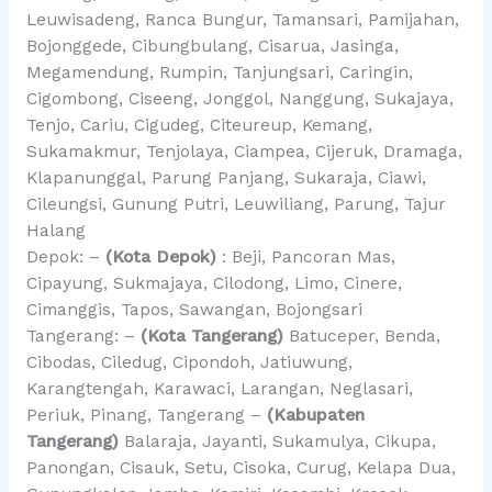
Leuwisadeng, Ranca Bungur, Tamansari, Pamijahan,
Bojonggede, Cibungbulang, Cisarua, Jasinga,
Megamendung, Rumpin, Tanjungsari, Caringin,
Cigombong, Ciseeng, Jonggol, Nanggung, Sukajaya,
Tenjo, Cariu, Cigudeg, Citeureup, Kemang,
Sukamakmur, Tenjolaya, Ciampea, Cijeruk, Dramaga,
Klapanunggal, Parung Panjang, Sukaraja, Ciawi,
Cileungsi, Gunung Putri, Leuwiliang, Parung, Tajur
Halang
Depok: –
(Kota Depok)
: Beji, Pancoran Mas,
Cipayung, Sukmajaya, Cilodong, Limo, Cinere,
Cimanggis, Tapos, Sawangan, Bojongsari
Tangerang: –
(Kota Tangerang)
Batuceper, Benda,
Cibodas, Ciledug, Cipondoh, Jatiuwung,
Karangtengah, Karawaci, Larangan, Neglasari,
Periuk, Pinang, Tangerang –
(Kabupaten
Tangerang)
Balaraja, Jayanti, Sukamulya, Cikupa,
Panongan, Cisauk, Setu, Cisoka, Curug, Kelapa Dua,