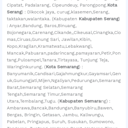
Cipatat, Padalarang, Cipeundeuy, Parongpong.
Kota
Serang
) : Dikocok jaya, curug,klasemen,Serang,
taktakan,walantaka. (Kabupaten
Kabupaten Serang
)
: Anyar,Bandung, Baros,Binuang,
Bojonegara,Carenang,Cikande,,Cikeusal,Cinangka,Cio
mas,Ciruas,Gunung Sari, Jawilan,Kibin,
Kopo,Kragilan,Kramatwatu,Lebakwangi,
Mancak,Pabuaran,padarincang,pamayaran,Petir,Pon
tang,Puloampel,Tanara,Tirtayasa, Tunjung Teja,
Waringinkurung. (
Kota Semarang
) :
Banyumanik,Candisari,Gajahmungkur,Gayamsari,Gen
uk,Gunungjati,Mijen,Ngaliyan,Pedurungan,Semarang
Barat,Semarang Selatan,Semarang
Tengah,Semarang Timur,Semarang
Utara,Tembalang,Tugu. (
Kabupaten Semara
ng) :
Ambarawa,Bancak,Bandungan,Banyubiru,Bawen,
Bergas, Bringin, Getasan, Jambu, Kaliwungu,
Pabelan, Pringapus, Suruh, Susukan, Sumowono,