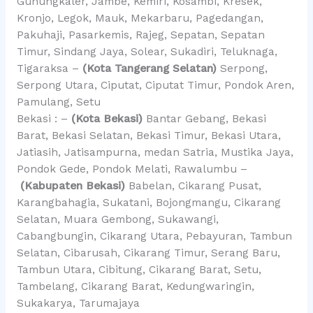
Gunungkaler, Jambe, Kemiri, Kosambi, Kresek,
Kronjo, Legok, Mauk, Mekarbaru, Pagedangan,
Pakuhaji, Pasarkemis, Rajeg, Sepatan, Sepatan
Timur, Sindang Jaya, Solear, Sukadiri, Teluknaga,
Tigaraksa –
(Kota Tangerang Selatan)
Serpong,
Serpong Utara, Ciputat, Ciputat Timur, Pondok Aren,
Pamulang, Setu
Bekasi : –
(Kota Bekasi)
Bantar Gebang, Bekasi
Barat, Bekasi Selatan, Bekasi Timur, Bekasi Utara,
Jatiasih, Jatisampurna, medan Satria, Mustika Jaya,
Pondok Gede, Pondok Melati, Rawalumbu –
(Kabupaten Bekasi)
Babelan, Cikarang Pusat,
Karangbahagia, Sukatani, Bojongmangu, Cikarang
Selatan, Muara Gembong, Sukawangi,
Cabangbungin, Cikarang Utara, Pebayuran, Tambun
Selatan, Cibarusah, Cikarang Timur, Serang Baru,
Tambun Utara, Cibitung, Cikarang Barat, Setu,
Tambelang, Cikarang Barat, Kedungwaringin,
Sukakarya, Tarumajaya