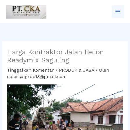
Lewati
ke
konten
Harga Kontraktor Jalan Beton
Readymix Saguling
Tinggalkan Komentar
/
PRODUK & JASA
/ Oleh
colossalgrup18@gmail.com