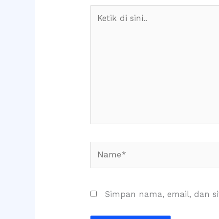
Ketik
di
sini..
Name*
Simpan nama, email, dan s