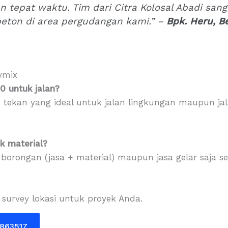
n tepat waktu. Tim dari Citra Kolosal Abadi san
beton di area pergudangan kami.” –
Bpk. Heru, B
ymix
0 untuk jalan?
 tekan yang ideal untuk jalan lingkungan maupun ja
k material?
 borongan (jasa + material) maupun jasa gelar saja s
 survey lokasi untuk proyek Anda.
0863517