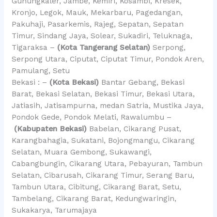
Gunungkaler, Jambe, Kemiri, Kosambi, Kresek,
Kronjo, Legok, Mauk, Mekarbaru, Pagedangan,
Pakuhaji, Pasarkemis, Rajeg, Sepatan, Sepatan
Timur, Sindang Jaya, Solear, Sukadiri, Teluknaga,
Tigaraksa –
(Kota Tangerang Selatan)
Serpong,
Serpong Utara, Ciputat, Ciputat Timur, Pondok Aren,
Pamulang, Setu
Bekasi : –
(Kota Bekasi)
Bantar Gebang, Bekasi
Barat, Bekasi Selatan, Bekasi Timur, Bekasi Utara,
Jatiasih, Jatisampurna, medan Satria, Mustika Jaya,
Pondok Gede, Pondok Melati, Rawalumbu –
(Kabupaten Bekasi)
Babelan, Cikarang Pusat,
Karangbahagia, Sukatani, Bojongmangu, Cikarang
Selatan, Muara Gembong, Sukawangi,
Cabangbungin, Cikarang Utara, Pebayuran, Tambun
Selatan, Cibarusah, Cikarang Timur, Serang Baru,
Tambun Utara, Cibitung, Cikarang Barat, Setu,
Tambelang, Cikarang Barat, Kedungwaringin,
Sukakarya, Tarumajaya