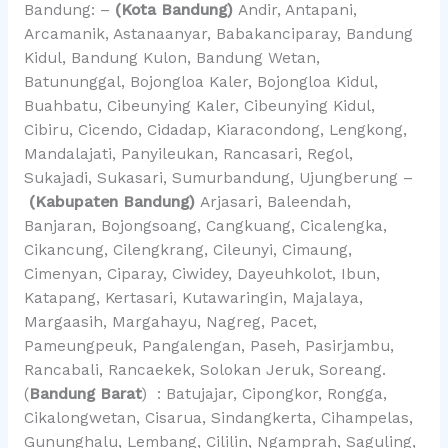
Bandung: –
(Kota Bandung)
Andir, Antapani,
Arcamanik, Astanaanyar, Babakanciparay, Bandung
Kidul, Bandung Kulon, Bandung Wetan,
Batununggal, Bojongloa Kaler, Bojongloa Kidul,
Buahbatu, Cibeunying Kaler, Cibeunying Kidul,
Cibiru, Cicendo, Cidadap, Kiaracondong, Lengkong,
Mandalajati, Panyileukan, Rancasari, Regol,
Sukajadi, Sukasari, Sumurbandung, Ujungberung –
(Kabupaten Bandung)
Arjasari, Baleendah,
Banjaran, Bojongsoang, Cangkuang, Cicalengka,
Cikancung, Cilengkrang, Cileunyi, Cimaung,
Cimenyan, Ciparay, Ciwidey, Dayeuhkolot, Ibun,
Katapang, Kertasari, Kutawaringin, Majalaya,
Margaasih, Margahayu, Nagreg, Pacet,
Pameungpeuk, Pangalengan, Paseh, Pasirjambu,
Rancabali, Rancaekek, Solokan Jeruk, Soreang.
(
Bandung Barat
) : Batujajar, Cipongkor, Rongga,
Cikalongwetan, Cisarua, Sindangkerta, Cihampelas,
Gununghalu, Lembang, Cililin, Ngamprah, Saguling,