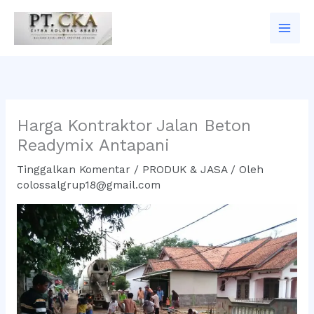
Lewati
ke
konten
Harga Kontraktor Jalan Beton
Readymix Antapani
Tinggalkan Komentar
/
PRODUK & JASA
/ Oleh
colossalgrup18@gmail.com