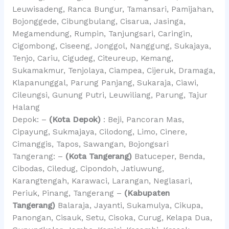
Leuwisadeng, Ranca Bungur, Tamansari, Pamijahan,
Bojonggede, Cibungbulang, Cisarua, Jasinga,
Megamendung, Rumpin, Tanjungsari, Caringin,
Cigombong, Ciseeng, Jonggol, Nanggung, Sukajaya,
Tenjo, Cariu, Cigudeg, Citeureup, Kemang,
Sukamakmur, Tenjolaya, Ciampea, Cijeruk, Dramaga,
Klapanunggal, Parung Panjang, Sukaraja, Ciawi,
Cileungsi, Gunung Putri, Leuwiliang, Parung, Tajur
Halang
Depok: –
(Kota Depok)
: Beji, Pancoran Mas,
Cipayung, Sukmajaya, Cilodong, Limo, Cinere,
Cimanggis, Tapos, Sawangan, Bojongsari
Tangerang: –
(Kota Tangerang)
Batuceper, Benda,
Cibodas, Ciledug, Cipondoh, Jatiuwung,
Karangtengah, Karawaci, Larangan, Neglasari,
Periuk, Pinang, Tangerang –
(Kabupaten
Tangerang)
Balaraja, Jayanti, Sukamulya, Cikupa,
Panongan, Cisauk, Setu, Cisoka, Curug, Kelapa Dua,