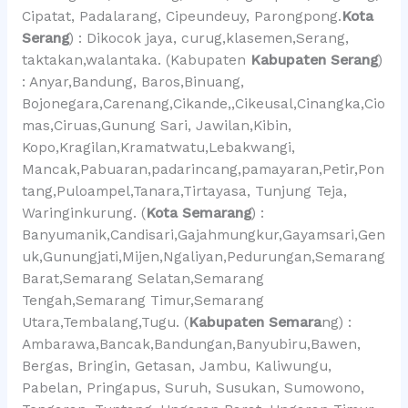
Cipatat, Padalarang, Cipeundeuy, Parongpong.
Kota
Serang
) : Dikocok jaya, curug,klasemen,Serang,
taktakan,walantaka. (Kabupaten
Kabupaten Serang
)
: Anyar,Bandung, Baros,Binuang,
Bojonegara,Carenang,Cikande,,Cikeusal,Cinangka,Cio
mas,Ciruas,Gunung Sari, Jawilan,Kibin,
Kopo,Kragilan,Kramatwatu,Lebakwangi,
Mancak,Pabuaran,padarincang,pamayaran,Petir,Pon
tang,Puloampel,Tanara,Tirtayasa, Tunjung Teja,
Waringinkurung. (
Kota Semarang
) :
Banyumanik,Candisari,Gajahmungkur,Gayamsari,Gen
uk,Gunungjati,Mijen,Ngaliyan,Pedurungan,Semarang
Barat,Semarang Selatan,Semarang
Tengah,Semarang Timur,Semarang
Utara,Tembalang,Tugu. (
Kabupaten Semara
ng) :
Ambarawa,Bancak,Bandungan,Banyubiru,Bawen,
Bergas, Bringin, Getasan, Jambu, Kaliwungu,
Pabelan, Pringapus, Suruh, Susukan, Sumowono,