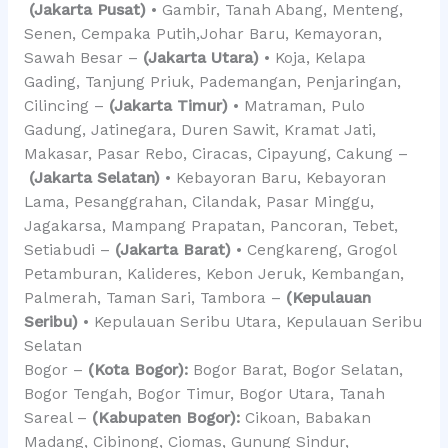
(Jakarta Pusat)
• Gambir, Tanah Abang, Menteng,
Senen, Cempaka Putih,Johar Baru, Kemayoran,
Sawah Besar –
(Jakarta Utara)
• Koja, Kelapa
Gading, Tanjung Priuk, Pademangan, Penjaringan,
Cilincing –
(Jakarta Timur)
• Matraman, Pulo
Gadung, Jatinegara, Duren Sawit, Kramat Jati,
Makasar, Pasar Rebo, Ciracas, Cipayung, Cakung –
(Jakarta Selatan)
• Kebayoran Baru, Kebayoran
Lama, Pesanggrahan, Cilandak, Pasar Minggu,
Jagakarsa, Mampang Prapatan, Pancoran, Tebet,
Setiabudi –
(Jakarta Barat)
• Cengkareng, Grogol
Petamburan, Kalideres, Kebon Jeruk, Kembangan,
Palmerah, Taman Sari, Tambora –
(Kepulauan
Seribu)
• Kepulauan Seribu Utara, Kepulauan Seribu
Selatan
Bogor –
(Kota Bogor):
Bogor Barat, Bogor Selatan,
Bogor Tengah, Bogor Timur, Bogor Utara, Tanah
Sareal –
(Kabupaten Bogor):
Cikoan, Babakan
Madang, Cibinong, Ciomas, Gunung Sindur,