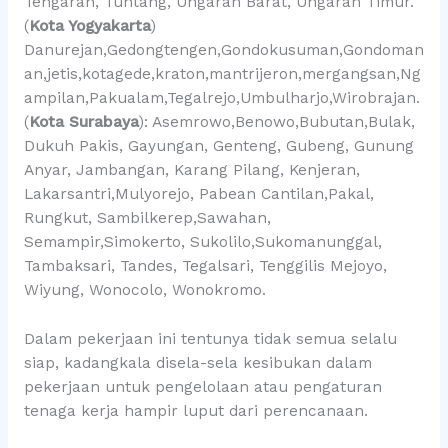
Tengaran, Tuntang, Ungaran Barat, Ungaran Timur.
(
Kota Yogyakarta
)
Danurejan,Gedongtengen,Gondokusuman,Gondoman
an,jetis,kotagede,kraton,mantrijeron,mergangsan,Ng
ampilan,Pakualam,Tegalrejo,Umbulharjo,Wirobrajan.
(
Kota Surabaya
): Asemrowo,Benowo,Bubutan,Bulak,
Dukuh Pakis, Gayungan, Genteng, Gubeng, Gunung
Anyar, Jambangan, Karang Pilang, Kenjeran,
Lakarsantri,Mulyorejo, Pabean Cantilan,Pakal,
Rungkut, Sambilkerep,Sawahan,
Semampir,Simokerto, Sukolilo,Sukomanunggal,
Tambaksari, Tandes, Tegalsari, Tenggilis Mejoyo,
Wiyung, Wonocolo, Wonokromo.
Dalam pekerjaan ini tentunya tidak semua selalu
siap, kadangkala disela-sela kesibukan dalam
pekerjaan untuk pengelolaan atau pengaturan
tenaga kerja hampir luput dari perencanaan.