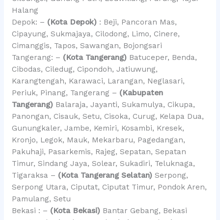
Halang
Depok: –
(Kota Depok)
: Beji, Pancoran Mas,
Cipayung, Sukmajaya, Cilodong, Limo, Cinere,
Cimanggis, Tapos, Sawangan, Bojongsari
Tangerang: –
(Kota Tangerang)
Batuceper, Benda,
Cibodas, Ciledug, Cipondoh, Jatiuwung,
Karangtengah, Karawaci, Larangan, Neglasari,
Periuk, Pinang, Tangerang –
(Kabupaten
Tangerang)
Balaraja, Jayanti, Sukamulya, Cikupa,
Panongan, Cisauk, Setu, Cisoka, Curug, Kelapa Dua,
Gunungkaler, Jambe, Kemiri, Kosambi, Kresek,
Kronjo, Legok, Mauk, Mekarbaru, Pagedangan,
Pakuhaji, Pasarkemis, Rajeg, Sepatan, Sepatan
Timur, Sindang Jaya, Solear, Sukadiri, Teluknaga,
Tigaraksa –
(Kota Tangerang Selatan)
Serpong,
Serpong Utara, Ciputat, Ciputat Timur, Pondok Aren,
Pamulang, Setu
Bekasi : –
(Kota Bekasi)
Bantar Gebang, Bekasi