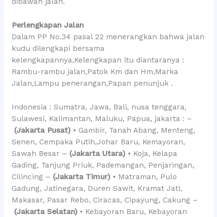
dibawah jalan.
Perlengkapan Jalan
Dalam PP No.34 pasal 22 menerangkan bahwa jalan
kudu dilengkapi bersama
kelengkapannya,Kelengkapan itu diantaranya :
Rambu-rambu jalan,Patok Km dan Hm,Marka
Jalan,Lampu penerangan,Papan penunjuk .
Indonesia : Sumatra, Jawa, Bali, nusa tenggara,
Sulawesi, Kalimantan, Maluku, Papua, jakarta : –
(Jakarta Pusat)
• Gambir, Tanah Abang, Menteng,
Senen, Cempaka Putih,Johar Baru, Kemayoran,
Sawah Besar –
(Jakarta Utara)
• Koja, Kelapa
Gading, Tanjung Priuk, Pademangan, Penjaringan,
Cilincing –
(Jakarta Timur)
• Matraman, Pulo
Gadung, Jatinegara, Duren Sawit, Kramat Jati,
Makasar, Pasar Rebo, Ciracas, Cipayung, Cakung –
(Jakarta Selatan)
• Kebayoran Baru, Kebayoran