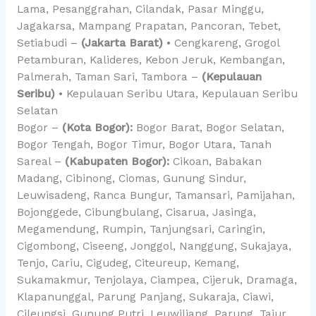
Lama, Pesanggrahan, Cilandak, Pasar Minggu,
Jagakarsa, Mampang Prapatan, Pancoran, Tebet,
Setiabudi –
(Jakarta Barat)
• Cengkareng, Grogol
Petamburan, Kalideres, Kebon Jeruk, Kembangan,
Palmerah, Taman Sari, Tambora –
(Kepulauan
Seribu)
• Kepulauan Seribu Utara, Kepulauan Seribu
Selatan
Bogor –
(Kota Bogor):
Bogor Barat, Bogor Selatan,
Bogor Tengah, Bogor Timur, Bogor Utara, Tanah
Sareal –
(Kabupaten Bogor):
Cikoan, Babakan
Madang, Cibinong, Ciomas, Gunung Sindur,
Leuwisadeng, Ranca Bungur, Tamansari, Pamijahan,
Bojonggede, Cibungbulang, Cisarua, Jasinga,
Megamendung, Rumpin, Tanjungsari, Caringin,
Cigombong, Ciseeng, Jonggol, Nanggung, Sukajaya,
Tenjo, Cariu, Cigudeg, Citeureup, Kemang,
Sukamakmur, Tenjolaya, Ciampea, Cijeruk, Dramaga,
Klapanunggal, Parung Panjang, Sukaraja, Ciawi,
Cileungsi, Gunung Putri, Leuwiliang, Parung, Tajur