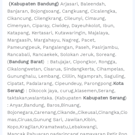
(Kabupaten Bandung)
Arjasari, Baleendah,
Banjaran, Bojongsoang, Cangkuang, Cicalengka,
Cikancung, Cilengkrang, Cileunyi, Cimaung,
Cimenyan, Ciparay, Ciwidey, Dayeuhkolot, Ibun,
Katapang, Kertasari, Kutawaringin, Majalaya,
Margaasih, Margahayu, Nagreg, Pacet,
Pameungpeuk, Pangalengan, Paseh, Pasirjambu,
Rancabali, Rancaekek, Solokan Jeruk, Soreang.
(
Bandung Barat
) : Batujajar, Cipongkor, Rongga,
Cikalongwetan, Cisarua, Sindangkerta, Cihampelas,
Gununghalu, Lembang, Cililin, Ngamprah, Saguling,
Cipatat, Padalarang, Cipeundeuy, Parongpong.
Kota
Serang
) : Dikocok jaya, curug,klasemen,Serang,
taktakan,walantaka. (Kabupaten
Kabupaten Serang
)
: Anyar,Bandung, Baros,Binuang,
Bojonegara,Carenang,Cikande,,Cikeusal,Cinangka,Cio
mas,Ciruas,Gunung Sari, Jawilan,Kibin,
Kopo,Kragilan,Kramatwatu,Lebakwangi,
Mancak,Pabuaran,padarincang,pamayaran,Petir,Pon