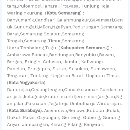
tang,Puloampel,Tanara,Tirtayasa, Tunjung Teja,
Waringinkurung. (
Kota Semarang
) :
Banyumanik,Candisari,Gajahmungkur,Gayamsari,Gen
uk,Gunungjati,Mijen,Ngaliyan,Pedurungan,Semarang
Barat,Semarang Selatan,Semarang
Tengah,Semarang Timur,Semarang
Utara,Tembalang,Tugu. (
Kabupaten Semara
ng) :
Ambarawa,Bancak,Bandungan,Banyubiru,Bawen,
Bergas, Bringin, Getasan, Jambu, Kaliwungu,
Pabelan, Pringapus, Suruh, Susukan, Sumowono,
Tengaran, Tuntang, Ungaran Barat, Ungaran Timur.
(
Kota Yogyakarta
)
Danurejan,Gedongtengen,Gondokusuman,Gondoman
an,jetis,kotagede,kraton,mantrijeron,mergangsan,Ng
ampilan,Pakualam,Tegalrejo,Umbulharjo,Wirobrajan.
(
Kota Surabaya
): Asemrowo,Benowo,Bubutan,Bulak,
Dukuh Pakis, Gayungan, Genteng, Gubeng, Gunung
Anyar, Jambangan, Karang Pilang, Kenjeran,