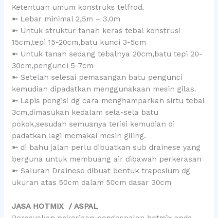
Ketentuan umum konstruks telfrod.
➼ Lebar minimal 2,5m – 3,0m
➼ Untuk struktur tanah keras tebal konstrusi
15cm,tepi 15-20cm,batu kunci 3-5cm
➼ Untuk tanah sedang tebalnya 20cm,batu tepi 20-
30cm,pengunci 5-7cm
➼ Setelah selesai pemasangan batu pengunci
kemudian dipadatkan menggunakaan mesin gilas.
➼ Lapis pengisi dg cara menghamparkan sirtu tebal
3cm,dimasukan kedalam sela-sela batu
pokok,sesudah semuanya terisi kemudian di
padatkan lagi memakai mesin giling.
➼ di bahu jalan perlu dibuatkan sub drainese yang
berguna untuk membuang air dibawah perkerasan
➼ Saluran Drainese dibuat bentuk trapesium dg
ukuran atas 50cm dalam 50cm dasar 30cm
JASA HOTMIX / ASPAL
Percayakan pekerjaan pengaspalan hotmix anda