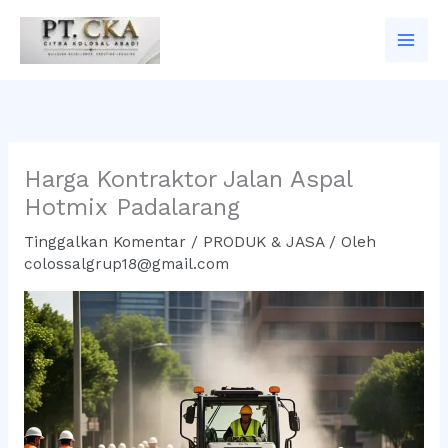
Lewati
ke
konten
Harga Kontraktor Jalan Aspal
Hotmix Padalarang
Tinggalkan Komentar
/
PRODUK & JASA
/ Oleh
colossalgrup18@gmail.com