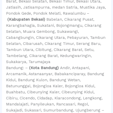
Barat, Bekasi Selatan, Bekasi Timur, Bekasi Utara,
Jatiasih, Jatisampurna, medan Satria, Mustika Jaya,
Pondok Gede, Pondok Melati, Rawalumbu –
(Kabupaten Bekasi)
Babelan, Cikarang Pusat,
Karangbahagia, Sukatani, Bojongmangu, Cikarang
Selatan, Muara Gembong, Sukawangi,
Cabangbungin, Cikarang Utara, Pebayuran, Tambun
Selatan, Cibarusah, Cikarang Timur, Serang Baru,
Tambun Utara, Cibitung, Cikarang Barat, Setu,
Tambelang, Cikarang Barat, Kedungwaringin,
Sukakarya, Tarumajaya
Bandung: –
(Kota Bandung)
Andir, Antapani,
Arcamanik, Astanaanyar, Babakanciparay, Bandung
Kidul, Bandung Kulon, Bandung Wetan,
Batununggal, Bojongloa Kaler, Bojongloa Kidul,
Buahbatu, Cibeunying Kaler, Cibeunying Kidul,
Cibiru, Cicendo, Cidadap, Kiaracondong, Lengkong,
Mandalajati, Panyileukan, Rancasari, Regol,
Sukajadi, Sukasari, Sumurbandung, Ujungberung –