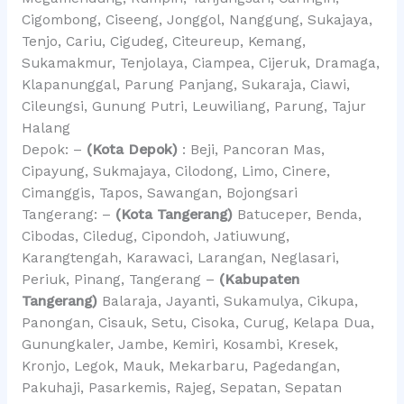
Cigombong, Ciseeng, Jonggol, Nanggung, Sukajaya,
Tenjo, Cariu, Cigudeg, Citeureup, Kemang,
Sukamakmur, Tenjolaya, Ciampea, Cijeruk, Dramaga,
Klapanunggal, Parung Panjang, Sukaraja, Ciawi,
Cileungsi, Gunung Putri, Leuwiliang, Parung, Tajur
Halang
Depok: –
(Kota Depok)
: Beji, Pancoran Mas,
Cipayung, Sukmajaya, Cilodong, Limo, Cinere,
Cimanggis, Tapos, Sawangan, Bojongsari
Tangerang: –
(Kota Tangerang)
Batuceper, Benda,
Cibodas, Ciledug, Cipondoh, Jatiuwung,
Karangtengah, Karawaci, Larangan, Neglasari,
Periuk, Pinang, Tangerang –
(Kabupaten
Tangerang)
Balaraja, Jayanti, Sukamulya, Cikupa,
Panongan, Cisauk, Setu, Cisoka, Curug, Kelapa Dua,
Gunungkaler, Jambe, Kemiri, Kosambi, Kresek,
Kronjo, Legok, Mauk, Mekarbaru, Pagedangan,
Pakuhaji, Pasarkemis, Rajeg, Sepatan, Sepatan