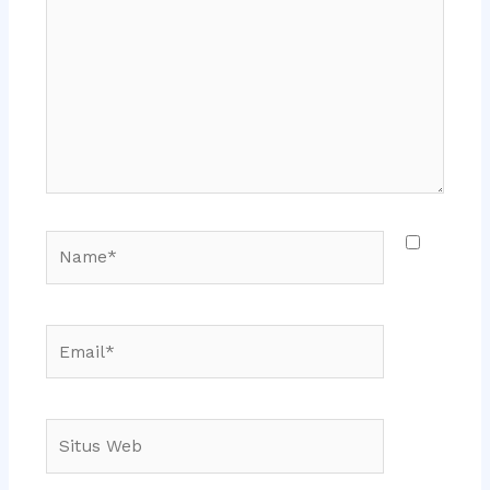
sini..
Name*
Email*
Situs
Web