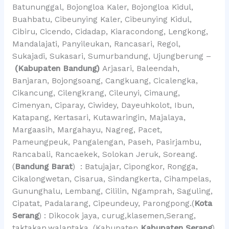
Batununggal, Bojongloa Kaler, Bojongloa Kidul,
Buahbatu, Cibeunying Kaler, Cibeunying Kidul,
Cibiru, Cicendo, Cidadap, Kiaracondong, Lengkong,
Mandalajati, Panyileukan, Rancasari, Regol,
Sukajadi, Sukasari, Sumurbandung, Ujungberung –
(Kabupaten Bandung)
Arjasari, Baleendah,
Banjaran, Bojongsoang, Cangkuang, Cicalengka,
Cikancung, Cilengkrang, Cileunyi, Cimaung,
Cimenyan, Ciparay, Ciwidey, Dayeuhkolot, Ibun,
Katapang, Kertasari, Kutawaringin, Majalaya,
Margaasih, Margahayu, Nagreg, Pacet,
Pameungpeuk, Pangalengan, Paseh, Pasirjambu,
Rancabali, Rancaekek, Solokan Jeruk, Soreang.
(
Bandung Barat
) : Batujajar, Cipongkor, Rongga,
Cikalongwetan, Cisarua, Sindangkerta, Cihampelas,
Gununghalu, Lembang, Cililin, Ngamprah, Saguling,
Cipatat, Padalarang, Cipeundeuy, Parongpong.(
Kota
Serang
) : Dikocok jaya, curug,klasemen,Serang,
taktakan,walantaka. (Kabupaten
Kabupaten Serang
)