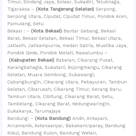
Timur, Sindang Jaya, Solear, Sukadiri, Teluknaga,
Tigaraksa –
(Kota Tangerang Selatan)
Serpong,
Serpong Utara, Ciputat, Ciputat Timur, Pondok Aren,
Pamulang, Setu
Bekasi : –
(Kota Bekasi)
Bantar Gebang, Bekasi
Barat, Bekasi Selatan, Bekasi Timur, Bekasi Utara,
Jatiasih, Jatisampurna, medan Satria, Mustika Jaya,
Pondok Gede, Pondok Melati, Rawalumbu –
(Kabupaten Bekasi)
Babelan, Cikarang Pusat,
Karangbahagia, Sukatani, Bojongmangu, Cikarang
Selatan, Muara Gembong, Sukawangi,
Cabangbungin, Cikarang Utara, Pebayuran, Tambun
Selatan, Cibarusah, Cikarang Timur, Serang Baru,
Tambun Utara, Cibitung, Cikarang Barat, Setu,
Tambelang, Cikarang Barat, Kedungwaringin,
Sukakarya, Tarumajaya
Bandung: –
(Kota Bandung)
Andir, Antapani,
Arcamanik, Astanaanyar, Babakanciparay, Bandung
Kidul, Bandung Kulon, Bandung Wetan,