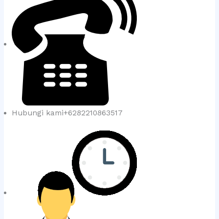
Hubungi kami+6282210863517