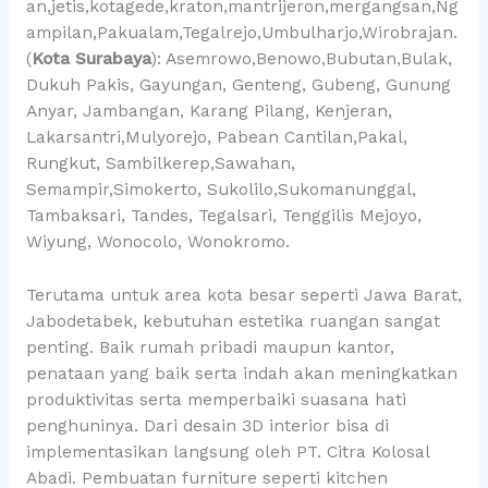
an,jetis,kotagede,kraton,mantrijeron,mergangsan,Ng
ampilan,Pakualam,Tegalrejo,Umbulharjo,Wirobrajan.
(
Kota Surabaya
): Asemrowo,Benowo,Bubutan,Bulak,
Dukuh Pakis, Gayungan, Genteng, Gubeng, Gunung
Anyar, Jambangan, Karang Pilang, Kenjeran,
Lakarsantri,Mulyorejo, Pabean Cantilan,Pakal,
Rungkut, Sambilkerep,Sawahan,
Semampir,Simokerto, Sukolilo,Sukomanunggal,
Tambaksari, Tandes, Tegalsari, Tenggilis Mejoyo,
Wiyung, Wonocolo, Wonokromo.
Terutama untuk area kota besar seperti Jawa Barat,
Jabodetabek, kebutuhan estetika ruangan sangat
penting. Baik rumah pribadi maupun kantor,
penataan yang baik serta indah akan meningkatkan
produktivitas serta memperbaiki suasana hati
penghuninya. Dari desain 3D interior bisa di
implementasikan langsung oleh PT. Citra Kolosal
Abadi. Pembuatan furniture seperti kitchen