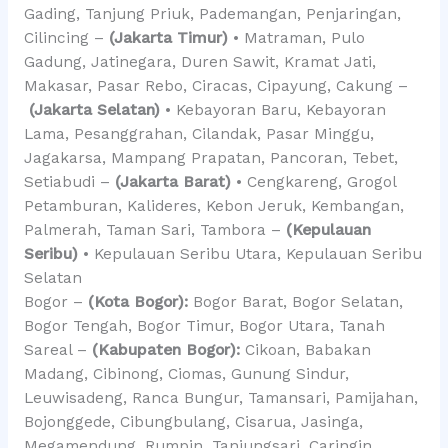
Gading, Tanjung Priuk, Pademangan, Penjaringan,
Cilincing –
(Jakarta Timur)
• Matraman, Pulo
Gadung, Jatinegara, Duren Sawit, Kramat Jati,
Makasar, Pasar Rebo, Ciracas, Cipayung, Cakung –
(Jakarta Selatan)
• Kebayoran Baru, Kebayoran
Lama, Pesanggrahan, Cilandak, Pasar Minggu,
Jagakarsa, Mampang Prapatan, Pancoran, Tebet,
Setiabudi –
(Jakarta Barat)
• Cengkareng, Grogol
Petamburan, Kalideres, Kebon Jeruk, Kembangan,
Palmerah, Taman Sari, Tambora –
(Kepulauan
Seribu)
• Kepulauan Seribu Utara, Kepulauan Seribu
Selatan
Bogor –
(Kota Bogor):
Bogor Barat, Bogor Selatan,
Bogor Tengah, Bogor Timur, Bogor Utara, Tanah
Sareal –
(Kabupaten Bogor):
Cikoan, Babakan
Madang, Cibinong, Ciomas, Gunung Sindur,
Leuwisadeng, Ranca Bungur, Tamansari, Pamijahan,
Bojonggede, Cibungbulang, Cisarua, Jasinga,
Megamendung, Rumpin, Tanjungsari, Caringin,