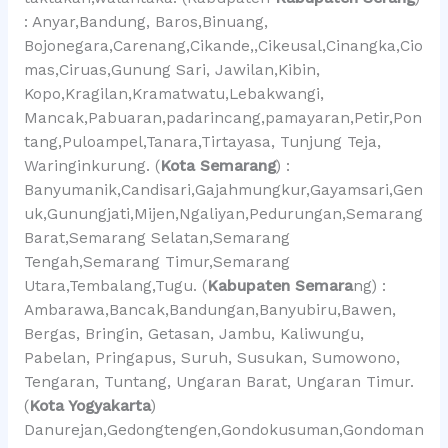
: Anyar,Bandung, Baros,Binuang,
Bojonegara,Carenang,Cikande,,Cikeusal,Cinangka,Cio
mas,Ciruas,Gunung Sari, Jawilan,Kibin,
Kopo,Kragilan,Kramatwatu,Lebakwangi,
Mancak,Pabuaran,padarincang,pamayaran,Petir,Pon
tang,Puloampel,Tanara,Tirtayasa, Tunjung Teja,
Waringinkurung. (
Kota Semarang
) :
Banyumanik,Candisari,Gajahmungkur,Gayamsari,Gen
uk,Gunungjati,Mijen,Ngaliyan,Pedurungan,Semarang
Barat,Semarang Selatan,Semarang
Tengah,Semarang Timur,Semarang
Utara,Tembalang,Tugu. (
Kabupaten Semara
ng) :
Ambarawa,Bancak,Bandungan,Banyubiru,Bawen,
Bergas, Bringin, Getasan, Jambu, Kaliwungu,
Pabelan, Pringapus, Suruh, Susukan, Sumowono,
Tengaran, Tuntang, Ungaran Barat, Ungaran Timur.
(
Kota Yogyakarta
)
Danurejan,Gedongtengen,Gondokusuman,Gondoman