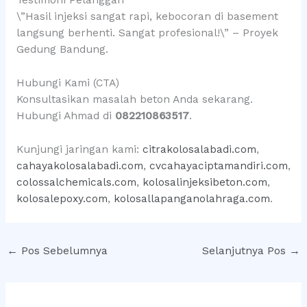
Testimoni Pelanggan
\”Hasil injeksi sangat rapi, kebocoran di basement
langsung berhenti. Sangat profesional!\” – Proyek
Gedung Bandung.
Hubungi Kami (CTA)
Konsultasikan masalah beton Anda sekarang.
Hubungi Ahmad di
082210863517
.
Kunjungi jaringan kami:
citrakolosalabadi.com
,
cahayakolosalabadi.com
,
cvcahayaciptamandiri.com
,
colossalchemicals.com
,
kolosalinjeksibeton.com
,
kolosalepoxy.com
,
kolosallapanganolahraga.com
.
←
Pos Sebelumnya
Selanjutnya Pos
→