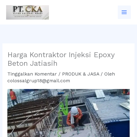
Lewati
ke
konten
Harga Kontraktor Injeksi Epoxy
Beton Jatiasih
Tinggalkan Komentar
/
PRODUK & JASA
/ Oleh
colossalgrup18@gmail.com