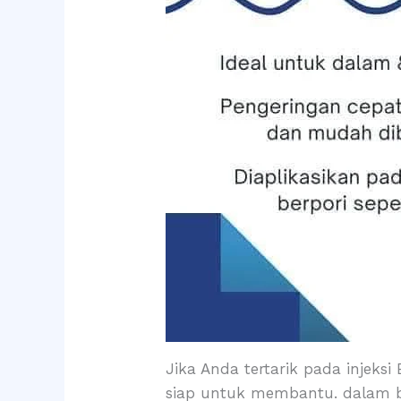
Jika Anda tertarik pada injeksi
siap untuk membantu. dalam b