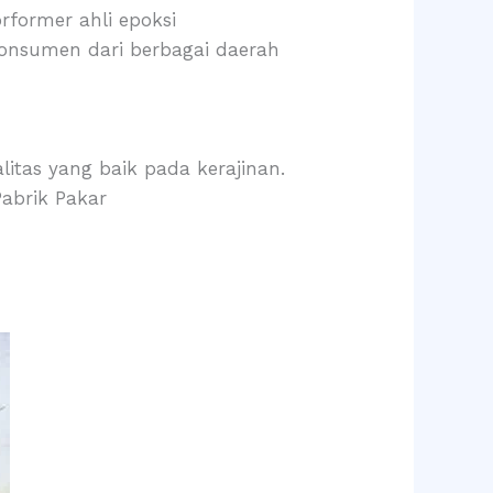
former ahli epoksi
konsumen dari berbagai daerah
itas yang baik pada kerajinan.
Pabrik Pakar