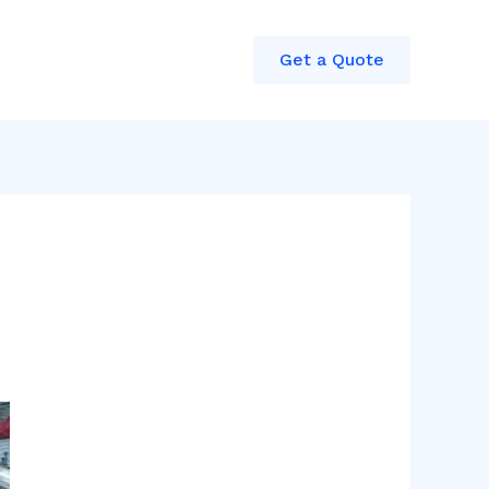
Get a Quote