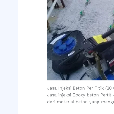
Jasa Injeksi Beton Per Titik (20
Jasa injeksi Epoxy beton Perti
dari material beton yang meng