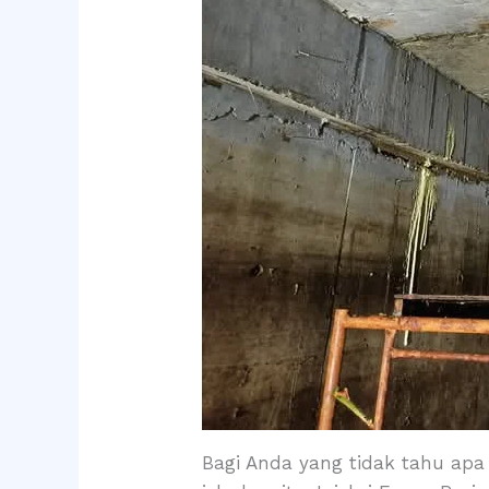
Bagi Anda yang tidak tahu apa i