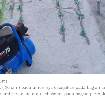
 Cm)
tik ( 20 cm ) pada umumnya dikerjakan pada bagian la
alami keretakan atau kebocoran pada bagian permuka