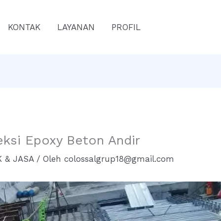
KONTAK
LAYANAN
PROFIL
eksi Epoxy Beton Andir
 & JASA
/ Oleh
colossalgrup18@gmail.com