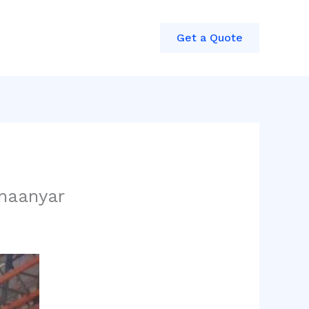
Get a Quote
anaanyar