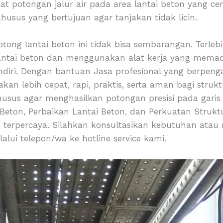
 potongan jalur air pada area lantai beton yang c
usus yang bertujuan agar tanjakan tidak licin.
otong lantai beton ini tidak bisa sembarangan. Terle
lantai beton dan menggunakan alat kerja yang memada
sendiri. Dengan bantuan Jasa profesional yang berpen
kan lebih cepat, rapi, praktis, serta aman bagi struk
sus agar menghasilkan potongan presisi pada garis
eton, Perbaikan Lantai Beton, dan Perkuatan Strukt
 terpercaya. Silahkan konsultasikan kebutuhan atau
ui telepon/wa ke hotline service kami.