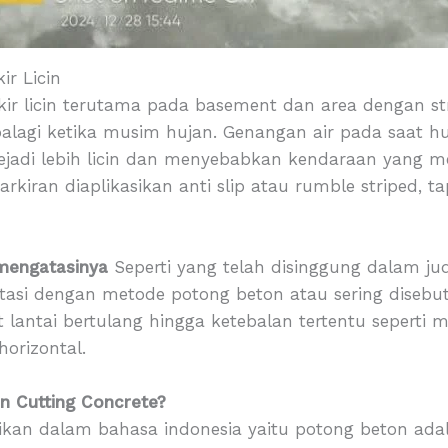
ir Licin
arkir licin terutama pada basement dan area dengan 
alagi ketika musim hujan. Genangan air pada saat h
adi lebih licin dan menyebabkan kendaraan yang mele
rkiran diaplikasikan anti slip atau rumble striped, t
 mengatasinya
Seperti yang telah disinggung dalam jud
atasi dengan metode potong beton atau sering disebut
antai bertulang hingga ketebalan tertentu seperti me
horizontal.
an Cutting Concrete?
rtikan dalam bahasa indonesia yaitu potong beton ad