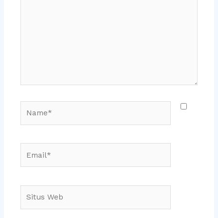
sini..
Name*
Email*
Situs
Web