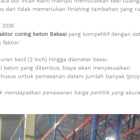
ata bor intan kami mampu memutuskan besi tulang
us dan tidak memerlukan finishing tambahan yang ru
i 2026
aktor coring beton Bekasi
yang kompetitif dengan sist
 faktor:
uran kecil (2 inch) hingga diameter besar.
l beton yang ditembus, biaya akan menyesuaikan.
husus untuk pemesanan dalam jumlah banyak (proyek
 mendapatkan penawaran harga pertitik yang akurat 