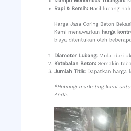
Mampu Menembus Tulangan:
M
Rapi & Bersih:
Hasil lubang hal
Harga Jasa Coring Beton Bekas
Kami menawarkan
harga kontr
biaya ditentukan oleh beberapa
Diameter Lubang:
Mulai dari uk
Ketebalan Beton:
Semakin teba
Jumlah Titik:
Dapatkan harga k
*Hubungi marketing kami untuk
Anda.