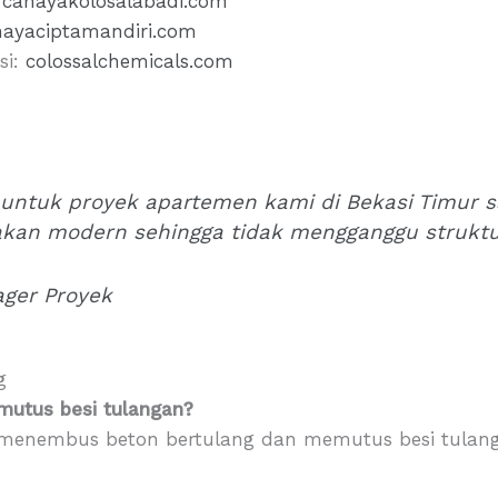
:
cahayakolosalabadi.com
hayaciptamandiri.com
si:
colossalchemicals.com
 untuk proyek apartemen kami di Bekasi Timur s
akan modern sehingga tidak mengganggu struktu
ager Proyek
g
mutus besi tulangan?
 menembus beton bertulang dan memutus besi tulan