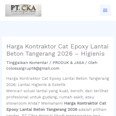
Lewati
ke
konten
Harga Kontraktor Cat Epoxy Lantai
Beton Tangerang 2026 – Higienis
Tinggalkan Komentar
/
PRODUK & JASA
/ Oleh
colossalgrup18@gmail.com
Harga Kontraktor Cat Epoxy Lantai Beton Tangerang
2026: Lantai Higienis & Estetik
Mencari solusi lantai yang kuat, bersih, dan terlihat
profesional untuk gudang, rumah sakit, atau
showroom Anda? Memahami
Harga Kontraktor Cat
Epoxy Lantai Beton Tangerang 2026
adalah pilihan
cerdas. PT Citra Kolosal Abadi menawarkan jasa