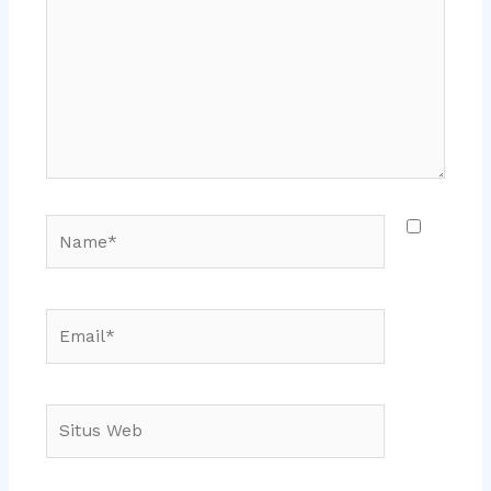
sini..
Name*
Email*
Situs
Web