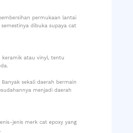
s pembersihan permukaan lantai
i semestinya dibuka supaya cat
keramik atau vinyl, tentu
eda.
. Banyak sekali daerah bermain
 kesudahannya menjadi daerah
enis-jenis merk cat epoxy yang
.