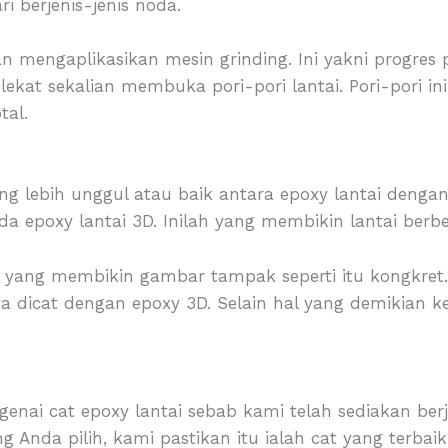
ri berjenis-jenis noda.
an mengaplikasikan mesin grinding. Ini yakni progre
kat sekalian membuka pori-pori lantai. Pori-pori in
tal.
 lebih unggul atau baik antara epoxy lantai dengan 
a epoxy lantai 3D. Inilah yang membikin lantai berb
ai yang membikin gambar tampak seperti itu kongkret
nya dicat dengan epoxy 3D. Selain hal yang demikian
enai cat epoxy lantai sebab kami telah sediakan berj
g Anda pilih, kami pastikan itu ialah cat yang terbaik