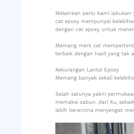
Melainkan perlu kami lakukan y
cat epoxy mempunyai kelebihan 
dengan cat epoxy untuk menen
Memang merk cat mempertimba
terbaik dengan hasil yang tak
Kekurangan Lantai Epoxy
Memang banyak sekali kelebiha
Salah satunya yakni permukaan y
memakai sabun. dari itu, sebai
lebih beraroma menyengat men