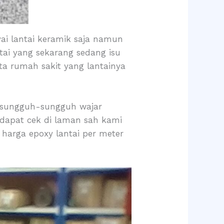
i lantai keramik saja namun
ntai yang sekarang sedang isu
rta rumah sakit yang lantainya
n sungguh-sungguh wajar
 dapat cek di laman sah kami
 harga epoxy lantai per meter