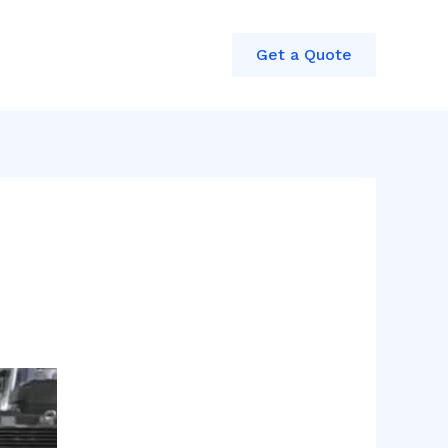
Get a Quote