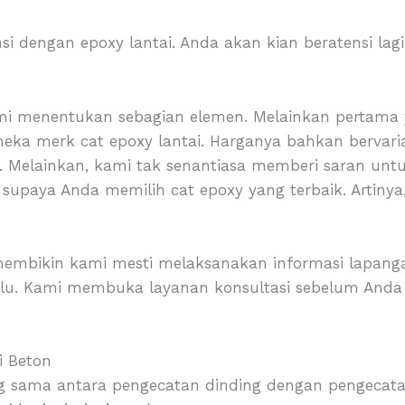
i dengan epoxy lantai. Anda akan kian beratensi lag
 menentukan sebagian elemen. Melainkan pertama y
eka merk cat epoxy lantai. Harganya bahkan bervarias
o. Melainkan, kami tak senantiasa memberi saran untu
supaya Anda memilih cat epoxy yang terbaik. Artinya
embikin kami mesti melaksanakan informasi lapanga
dulu. Kami membuka layanan konsultasi sebelum And
i Beton
g sama antara pengecatan dinding dengan pengecatan