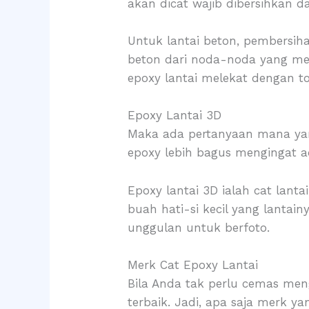
akan dicat wajib dibersihkan da
Untuk lantai beton, pembersih
beton dari noda-noda yang mele
epoxy lantai melekat dengan to
Epoxy Lantai 3D
Maka ada pertanyaan mana yang
epoxy lebih bagus mengingat ad
Epoxy lantai 3D ialah cat lant
buah hati-si kecil yang lantai
unggulan untuk berfoto.
Merk Cat Epoxy Lantai
Bila Anda tak perlu cemas meng
terbaik. Jadi, apa saja merk yan