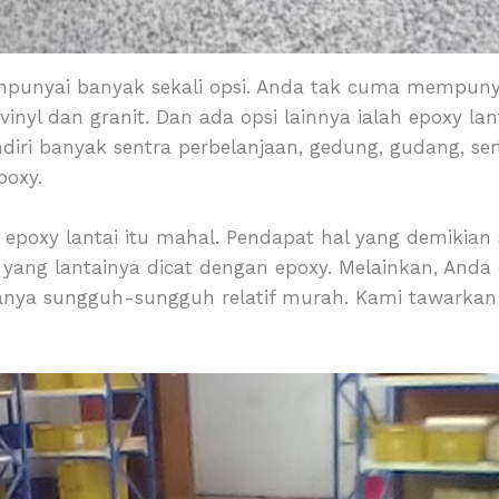
punyai banyak sekali opsi. Anda tak cuma mempunya
vinyl dan granit. Dan ada opsi lainnya ialah epoxy la
ndiri banyak sentra perbelanjaan, gedung, gudang, se
poxy.
epoxy lantai itu mahal. Pendapat hal yang demikia
 yang lantainya dicat dengan epoxy. Melainkan, Anda
rganya sungguh-sungguh relatif murah. Kami tawarkan