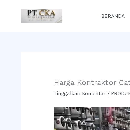
Lewati
ke
BERANDA
konten
Harga Kontraktor Ca
Tinggalkan Komentar
/
PRODUK