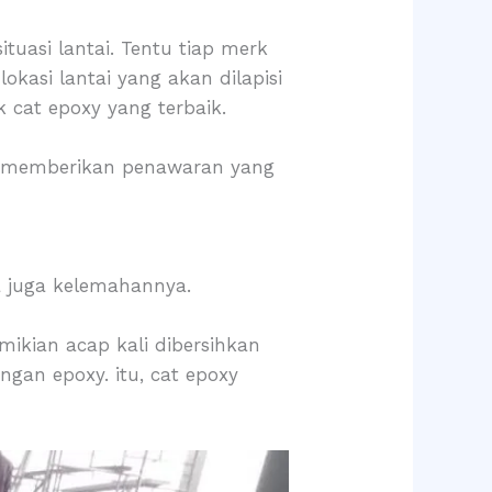
tuasi lantai. Tentu tiap merk
kasi lantai yang akan dilapisi
cat epoxy yang terbaik.
n memberikan penawaran yang
a juga kelemahannya.
emikian acap kali dibersihkan
ngan epoxy. itu, cat epoxy