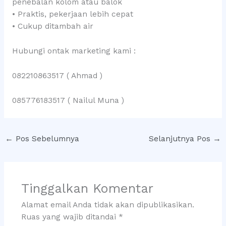
penebalan kolom atau balok
• Praktis, pekerjaan lebih cepat
• Cukup ditambah air
Hubungi ontak marketing kami :
082210863517 ( Ahmad )
085776183517 ( Nailul Muna )
←
Pos Sebelumnya
Selanjutnya Pos
→
Tinggalkan Komentar
Alamat email Anda tidak akan dipublikasikan.
Ruas yang wajib ditandai
*