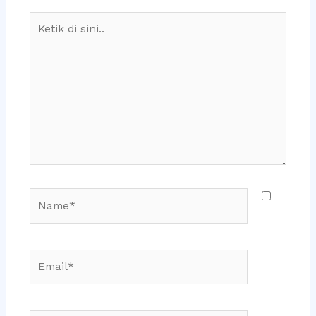
Ketik
di
sini..
Name*
Email*