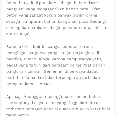
Beton banyak di gunakan sebagai bahan dasar
banguan. yang menggantikan bahan bata, Sifat
beton yang sangat kokoh banyak dipilih orang
sebagai campuran bahan bangunan pada Gedung,
dinding dan bahkan sebagai penahan abrasi air laut
atau sungai.
Beton akhir-akhir ini sangat populer karena
mengingat harganya yang sangat terjangkau di
banding semen lainya, karena campuranya yang
padat yang terdiri dari beragam consentrat bahan
bangunan lainya . Semen ini di percaya dapat
bertahan lama dan tidak terpengaruh terhadap
beragam kondisi cuaca.
Apa saja keunggulan penggunaan semen beton:
1. Mempunyai daya tekan yang tinggi dan tahan
terhadap beragam kondisi cuaca ataupun karat besi
tiang beton.