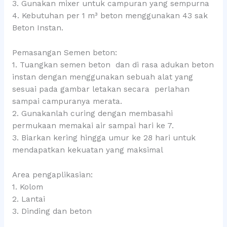
3. Gunakan mixer untuk campuran yang sempurna
4. Kebutuhan per 1 m³ beton menggunakan 43 sak
Beton Instan.
Pemasangan Semen beton:
1. Tuangkan semen beton dan di rasa adukan beton
instan dengan menggunakan sebuah alat yang
sesuai pada gambar letakan secara perlahan
sampai campuranya merata.
2. Gunakanlah curing dengan membasahi
permukaan memakai air sampai hari ke 7.
3. Biarkan kering hingga umur ke 28 hari untuk
mendapatkan kekuatan yang maksimal
Area pengaplikasian:
1. Kolom
2. Lantai
3. Dinding dan beton